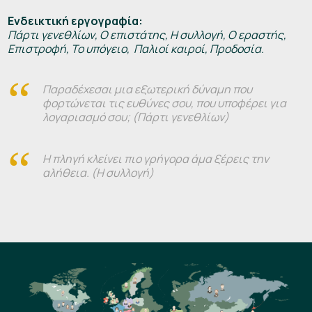
Ενδεικτική εργογραφία:
Πάρτι γενεθλίων, Ο επιστάτης, Η συλλογή, Ο εραστής,
Επιστροφή, Το υπόγειο, Παλιοί καιροί, Προδοσία.
Παραδέχεσαι μια εξωτερική δύναμη που
φορτώνεται τις ευθύνες σου, που υποφέρει για
λογαριασμό σου; (Πάρτι γενεθλίων)
Η πληγή κλείνει πιο γρήγορα άμα ξέρεις την
αλήθεια. (Η συλλογή)