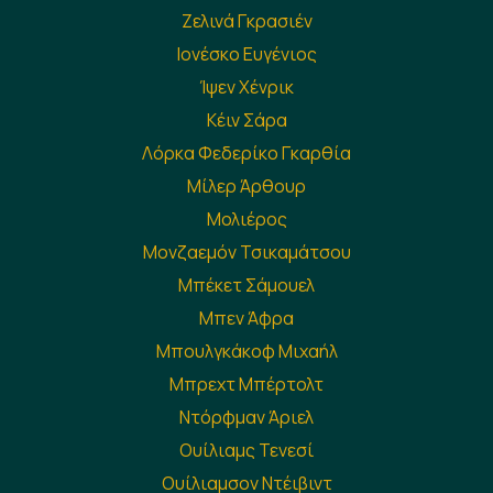
Ζελινά Γκρασιέν
Ιονέσκο Ευγένιος
Ίψεν Χένρικ
Κέιν Σάρα
Λόρκα Φεδερίκο Γκαρθία
Μίλερ Άρθουρ
Μολιέρος
Μονζαεμόν Τσικαμάτσου
Μπέκετ Σάμουελ
Μπεν Άφρα
Μπουλγκάκοφ Μιχαήλ
Μπρεχτ Μπέρτολτ
Ντόρφμαν Άριελ
Ουίλιαμς Τενεσί
Ουίλιαμσον Ντέιβιντ