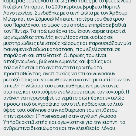
καριέρας του εργάστηκε ως ηθοποιός με το ψευδώνυμο
Ντέιβιντ Μπάρον. Το 2005 κέρδισε βραβείο Νόμπελ
Λογοτεχνίας. Συνδέθηκε με στενή φιλία με τον Άρθουρ
Μίλερ και τον Σάμουελ Μπέκετ, πατέρα του Θεάτρου
του Παραλόγου, το ύφος του οποίου επηρέασε βαθιά
τον Πίντερ. Τα πρώιμα έργα του έχουν χαρακτηριστεί
ως
κωμωδίες απειλής
, εκτυλίσσονται κυρίως σε
μυστηριώδεις κλειστούς χώρους και παρουσιάζουν μία
φαινομενικά αθώα κατάσταση, που εξελίσσεται σε
παράλογη και απειλητική. Οι ήρωές του είναι
αποξενωμένοι, βιώνουν εμμονές και φοβίες και
ταλανίζονται από αναπάντητα ερωτήματα,
προσπαθώντας ανεπιτυχώς να επικοινωνήσουν
μεταξύ τους και να ενωθούν για να αντιμετωπίσουν την
απειλή. Η γλώσσα του είναι καθημερινή, με έντονες
σιωπές, και το χιούμορ εναλλάσσεται με τον κυνισμό. Η
ανάγκη να περιγραφεί το γεμάτο σιωπές και εντελώς
προσωπικό συγγραφικό του στιλ, καθώς και το λιτό
ύφος του, οδήγησε στην καθιέρωση του επίθετου
«πιντερικός» (Pinteresque) στην αγγλική γλώσσα.
Υπήρξε ακτιβιστής και αγωνίστηκε για την ειρήνη, τα
ανθρώπινα δικαιώματα και την ελευθερία λόγου.