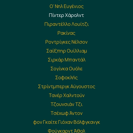
Ο’ Νηλ Ευγένιος
Πίντερ Χάρολντ
Πιραντέλλο Λουίτζι
Ρακίνας
Ροντρίγκες Νέλσον
Σαίξπηρ Ουίλλιαμ
Σιρκάρ Μπαντάλ
Σογίνκα Ουόλε
Σοφοκλής
Στρίντμπεργκ Αύγουστος
Τανέρ Χαλντούν
Τζουνσιάν Τζι
Τσέχωφ Άντον
φον Γκαίτε Γιόχαν Βόλφγκανγκ
Φούγκαρντ Άθολ