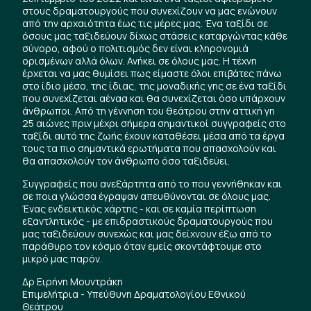
στους δραματουργούς που συνεχίζουν να μας ενώνουν
από την αρχαιότητα έως τις μέρες μας. Ένα ταξίδι σε
όσους μας ταξιδεύουν δίχως στάσεις καταργώντας κάθε
σύνορο, αφού ο πολιτισμός δεν είναι κληρονομιά
ορισμένων αλλά όλων. Ανήκει σε όλους μας. Η τέχνη
έρχεται να μας θυμίσει πως είμαστε όλοι επιβάτες πάνω
στο ίδιο μέσο, της ίδιας, της μοναδικής γης σε ένα ταξίδι
που συνεχίζεται αέναα και θα συνεχίζεται όσο υπάρχουν
άνθρωποι. Από τη γέννηση του θεάτρου στην αττική γη
25 αιώνες πριν μέχρι σήμερα σημαντικοί συγγραφείς στο
ταξίδι αυτό της ζωής έχουν καταθέσει μέσα από τα έργα
τους τα πιο σημαντικά ερωτήματα που απασχολούν και
θα απασχολούν τον άνθρωπο όσο ταξιδεύει.
Συγγραφείς που ανεξάρτητα από το που γεννήθηκαν και
σε ποια γλώσσα έγραψαν απευθύνονται σε όλους μας.
Ένας ενδεικτικός χάρτης - και σε καμία περίπτωση
εξαντλητικός - με επιδραστικούς δραματουργούς που
μας ταξιδεύουν συνεχώς και μας δείχνουν έξω από το
παράθυρο τον κόσμο όταν εμείς σκοντάφτουμε στο
μικρό μας παρόν.
Δρ Ειρήνη Μουντράκη
Επιμελήτρια - Υπεύθυνη Δραματολογίου Εθνικού
Θεάτρου