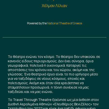
Χέλμαν Λίλιαν
Powered by the
National Theatre of Greece
Το θέατρο ενώνει τον κόσμο. Το θέατρο δεν υπακούει σε
κανενός είδους περιορισμούς. Δεν έχει σύνορα, όρια
γεωγραφικά, πολιτικά ή οικονομικά. Καταργεί τις
αποστάσεις του χρόνου και του χώρου, ακόμη και της
γλώσσας. Ένα θεατρικό έργο είναι το πιο γρήγορο μέσο
για να ταξιδέψεις σε νέους κόσμους, εποχές και
πολιτισμούς. Ακόμη και όταν όλα χρειάστηκε να
σταματήσουν προσωρινά, η τέχνη συνέχισε να μας
ταξιδεύει και να μας ενώνει.
Το Travel Through Theatre ξεκίνησε ως μία έκθεση στον
Διεθνή Αερολιμένα Αθηνών «Ελευθέριος Βενιζέλος» τον
Σεπτέμβριο του 2022 και είναι ένα ταξίδι αφιερωμένο