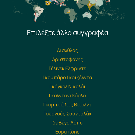
Επιλέξτε άλλο συγγραφέα
Αισχύλος
Αριστοφάνης
Γέλινεκ Ελφρίντε
Γκαμπάρο Γκριζέλντα
Γκόγκολ Νικολάι
Γκολντόνι Κάρλο
Γκομπρόβιτς Βίτολντ
Γουανούς Σαανταλάχ
δε Βέγα Λόπε
Ευριπίδης