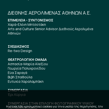
ΔΙΕΘΝΗΣ ΑΕΡΟΛΙΜΕΝΑΣ ΑΘΗΝΩΝ Α.Ε.
ΕΠΙΜΕΛΕΙΑ - ΣΥΝΤΟΝΙΣΜΟΣ
Χαρά-Ελένη Μητσοτάκη
Arts and Culture Senior Advisor Διεθνούς Αερολιμένα
Αθηνών
ΣΧΕΔΙΑΣΜΟΣ
Re-two Design
ΘΕΑΤΡΟΛΟΓΙΚΗ ΟΜΑΔΑ
Ασπασία-Μαρία Αλεξίου
Γεωργία Πολυχρονίδου
Εύα Σαραγά
Βιβή Σπαθούλα
Ευτυχία Χαραλαμπάκη
ΣΥΝΕΡΓΑΣΙΑ
Έρι Κύργια
ΣΥΝΕΡΓΑΣΙΑ ΣΤΗΝ ΕΠΙΛΟΓΗ ΦΩΤΟΓΡΑΦΙΚΟΥ ΥΛΙΚΟΥ
Η ιστοσελίδα χρησιμοποιεί cookies για την ευκολία της περιήγησης, την
Εύη Αγγελοπούλου