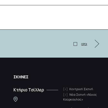
ΟΡΟΙ
ΣΚΗΝΕΣ
Κεντρική Σκηνή
Κτήριο Τσίλλερ
Νέα Σκηνή «Νίκος
Κούρκουλος»