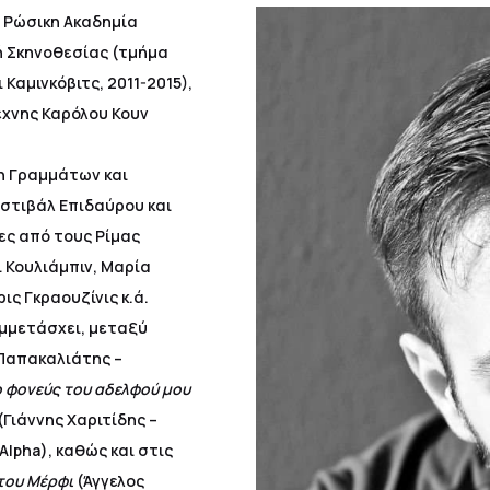
η Ρώσικη Ακαδημία
ή Σκηνοθεσίας (τμήμα
Καμινκόβιτς, 2011-2015),
έχνης Καρόλου Κουν
γη Γραμμάτων και
εστιβάλ Επιδαύρου και
ς από τους Ρίμας
 Κουλιάμπιν, Μαρία
ς Γκραουζίνις κ.ά.
υμμετάσχει, μεταξύ
Παπακαλιάτης –
ο φονεύς του αδελφού μου
(Γιάννης Χαριτίδης –
Alpha), καθώς και στις
του Μέρφι
(Άγγελος