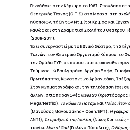
Γεννήθηκε στην Κέρκυρα το 1987. Σπούδασε στ
Θεατρικής Τέχνης (GITIS) στη Μόσχα, στη σχολ
ηθοποιών, τάξη των Ντιμίτρι Κρίμοφ και Εβγκένι 
καθώς και στη Δραματική Σχολή του Θεάτρου Τ
(2008-2011).
Έχει συνεργαστεί με το Εθνικό Θέατρο, τη Στέ
Τεχνών, τον Θεατρικό Οργανισμό Κύπρου, το Φ
την Ομάδα ΠΥΡ, σε παραστάσεις σκηνοθετημένε
Τούμινας, Ιώ Βουλγαράκη, Αργύρη Ξάφη, Τιμοφέι
Πρωτόπαππα, Κωνσταντίνο Αρβανιτάκη, Τσέζαρι
Στον κινηματογράφο και την τηλεόραση έχει σ
άλλων, στις παραγωγές
Maestro
(Χριστόφορος 
Mega/Netflix),
Το Κόκκινο Ποτάμι
και
Ποίος ήτον 
(Μανούσος Μανουσάκης – Open/ΕΡΤ),
Η γέφυρα
ΑΝΤ1),
Το προξενιό της Ιουλίας
(Νίκος Κρητικός – 
ταινίες
Man of God
(Γιελένα Πόποβιτς),
Ο Νόμος 