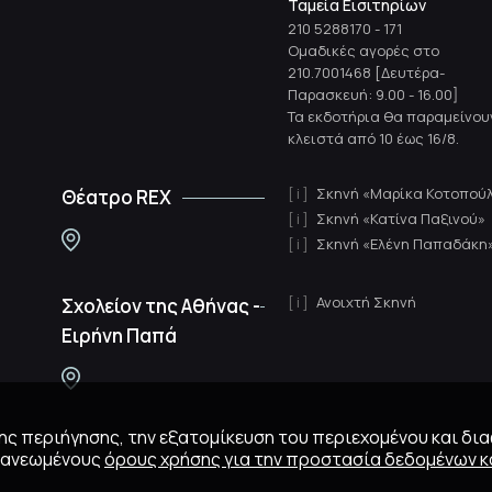
Ταμεία Εισιτηρίων
210 5288170
-
171
Ομαδικές αγορές στο
210.7001468 [Δευτέρα-
Παρασκευή: 9.00 - 16.00]
Τα εκδοτήρια θα παραμείνου
κλειστά από 10 έως 16/8.
Σκηνή «Μαρίκα Κοτοπού
Θέατρο REX
Σκηνή «Κατίνα Παξινού»
Σκηνή «Ελένη Παπαδάκη
Ανοιχτή Σκηνή
Σχολείον της Αθήνας -
Ειρήνη Παπά
 της περιήγησης, την εξατομίκευση του περιεχομένου και δι
ανανεωμένους
όρους χρήσης για την προστασία δεδομένων κα