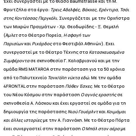
Έχει συνεργαστεί με το θίασο Baumstrasse και τη Μ.
Φριντζήλα στα έργα:
Τρεις Αδελφές, Βάκχες, Ερέντιρα, Τσάι
στης Κοντέσσας Περγκόλι
. Συνεργάζεται με την Ορχήστρα
των Μικρών Πραγμάτων - Χρ. Θεοδωρίδης - Ξ. Θεμελή
(
Άμλετ
στο Θέατρο Πορεία,
Η σφαγή των
Παρισίων
και
Ριχάρδος
στο Φεστιβάλ Αθηνών). Εχει
συνεργαστεί με το Θέατρο Τέχνης στα
Κατασκευασμένα
Συμφέροντα
σε σκηνοθεσία Γ. Καλαβριανού και με την
ομάδα RMS MATAROA στην παράσταση για τα 50 χρόνια
από το Πολυτεχνείο
Τανκ/όλη νύχτα εδώ
. Με την ομάδα
4FRONTAL στην παράσταση
Πόθεν Έσχες
. Με το Θέατρο
του Νέου Κόσμου στην παράσταση
Ο αγνός εραστής
σε
σκηνοθεσία Α. Λάσκου και έχει εργαστεί σε ομάδα για τη
δημιουργία της παράστασης
Νιού Γουόρλντ
και
Κοιμάμαι
και άλλες ιστορίες
με την Α. Γιαννάκη. Με το Θέατρο Πόρτα
έχει συνεργαστεί στην παράσταση
Ο Μπάλ στον αέρα
με