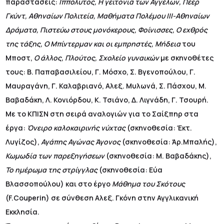
παραστάσεις:
Ιππόλυτος, Η γειτονιά των Αγγέλων, Πέερ
Γκύντ, Αθηναίων Πολιτεία, Μαθήματα Πολέμου ΙΙΙ-Αθηναίων
Δράματα, Πιστεύω στους μονόκερους, Φοίνισσες, Ο εχθρός
της τάξης, Ο Μπίντερμαν και οι εμπρηστές, Μήδεια
του
Μποστ,
Ο άλλος, Πλούτος, Σχολείο γυναικών
με σκηνοθέτες
τους: Β. Παπαβασιλείου, Γ. Μόσχο, Σ. Βγενοπούλου, Γ.
Μαυραγάνη, Γ. Καλαβριανό, Αλεξ. Μυλωνά, Σ. Πάσχου, Μ.
Βαβαδάκη, Λ. Κονιόρδου, Κ. Τσιάνο, Δ. Λιγνάδη, Γ. Τσουρή.
Με το ΚΠΙΣΝ στη σειρά αναλογιών για το Σαίξπηρ στα
έργα:
Όνειρο καλοκαιρινής νύχτας
(σκηνοθεσία: Έκτ.
Λυγίζος),
Αγάπης Αγώνας Άγονος
(σκηνοθεσία: Άρ.Μπαλής),
Κωμωδία των παρεξηγήσεων
(σκηνοθεσία: Μ. Βαβαδάκης),
Το ημέρωμα της στρίγγλας
(σκηνοθεσία: Εύα
Βλασσοπούλου) και στο έργο
Μάθημα του Σκότους
(F.Couperin) σε σύνθεση Αλεξ. Γκόνη στην Αγγλικανική
Εκκλησία.