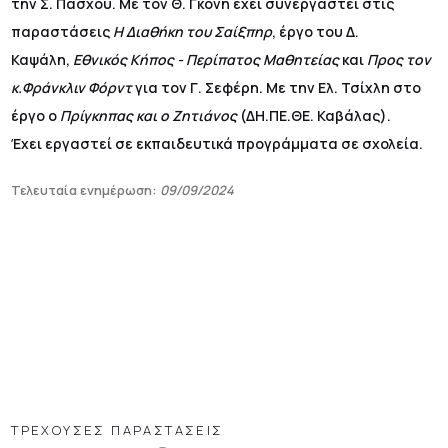
την Σ. Πάσχου. Με τον Θ. Γκόνη έχει συνεργαστεί στις
παραστάσεις
Η Διαθήκη του Σαίξπηρ
, έργο του Δ.
Καψάλη,
Εθνικός Κήπος - Περίπατος Μαθητείας
και
Προς τον
κ.Φράνκλιν Φόρντ
για τον Γ. Σεφέρη. Με την Ελ. Τσίχλη στο
έργο ο
Πρίγκηπας και ο Ζητιάνος
(ΔΗ.ΠΕ.ΘΕ. Καβάλας).
Έχει εργαστεί σε εκπαιδευτικά προγράμματα σε σχολεία.
Τελευταία ενημέρωση:
09/09/2024
ΤΡΕΧΟΥΣΕΣ ΠΑΡΑΣΤΑΣΕΙΣ