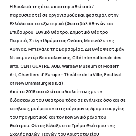
H δουλειά της έχει υποστηριχθεί από /
παρουσιαστεί σε οργανισμούς και φεστιβάλ στην
Ελλάδα και το εξωτερικό (Φεστιβάλ Αθηνών και
Επιδαύρου, Εθνικό Θέατρο, Δημοτικό Θέατρο
Πειραιά, Στέγη Ιδρύματος Ωνάση, Μπιενάλε της
Αθήνας, Μπιενάλε της Βαρσοβίας, Διεθνές Φεστιβάλ
Ντοκιμαντέρ Θεσσαλονίκης, Cité internationale des
arts, CENTQUATRE, AUB, Warsaw Museum of Modern
Art, Chantiers d’ Europe - Theâtre de la Ville, Festival
of New Dramaturgies κ.α).
Από το 2018 ασχολείται αδιαλείπτως με τη
διδασκαλία του θεάτρου τόσο σε ενήλικες όσο και σε
εφήβους, με έμφαση στις σύγχρονες δραματουργίες
του πραγματικού και τον κοινωνικό ρόλο του
θεάτρου. Φέτος δίδαξε στο Τμήμα Θεάτρου της
Σχολής Καλών Τεχνών του Αριστοτελείου