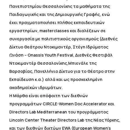
Πανεπιστημίου Θεσσαλονίκης τα μαθήματα της
Παιδαγωγικής και της Δημιουργικής Γραφής, ενώ
έχει πραγματοποιήσει πλήθος εκπαιδευτικών
εργαστηρίων, masterclasses και διαλέξεων σε
συνεργασία με πολιτιστικούς οργανισμούς (Διεθνές
Δίκτυο Θεάτρου Ντοκιμαντέρ, Στέγη Ιδρύματος
Ωνάση – Onassis Youth Festival, Διεθνές Φεστιβάλ
Ντοκιμαντέρ Θεσσαλονίκης,Μπιενάλε της
Βαρσοβίας, Πανελλήνιο Δίκτυο για το Θέατρο στην
Εκπαίδευση κ.α.) αλλά και ως προσκεκλημένη
ακαδημαϊκών ιδρυμάτων.
Η Μάρθα είναι απόφοιτη των διεθνών
προγραμμάτων CIRCLE-Women Doc Accelerator και
Directors Lab Mediterranean του προγράμματος
Lincoln Center Theater Directors Lab της Νέας Υόρκης,
και των διεθνών δικτύων EWA (European Women’s