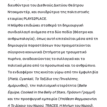
διευθύντρια του Διεθνούς Δικτύου Θεάτρου
Ντοκιμαντέρ, και συνιδρύτρια της πολιτιστικής
εταιρίας PLAYS2PLACE.
Η Μάρθα επιδιώκει σταθερά τη δημιουργική
συνδιαλλαγή ανάμεσα στα δύο πεδία (θέατρο και
ανθρωπολογία), όπως αυτή επιτελείται μέσα από τη
δημιουργία παραστάσεων που πραγματεύονται
σύγχρονα κοινωνικά ζητήματα με τραυματικό
πυρήνα, αναδεικνύοντας το συλλογικό και το
πολιτικό μέσα από το προσωπικό και το ανθρώπινο.
Το ενδιαφέρον της κινείται γύρω από την έμφυλη βία
(
Pietà, Cyankali, Tα Ταξίδια της Πηνελόπης,
Αμάρυνθος
), την πολιτισμική ετερότητα (
Belle
Équipe, Cooked in the Belly of Stars, Πράσινη Γραμμή
)
και την προσφυγική εμπειρία (
Υπόθεση Φαρμακονήσι
ή Το Δίκαιο του Νερού, TRACES, Η Μνήμη του Νερού
).