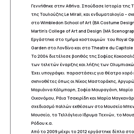
Γεννήθηκε στην Αθήνα. Σπούδασε Ιστορία της 
της Τουλούζης Le Mirail, και ενδυματολογία – σ
στο Wimbledon School of Art (ΒΑ Costume Design)
Martin’s College of Art and Design (MA Scenograp
Εργάστηκε στο τμήμα κοστουμιών του Royal Op
Garden στο Λονδίνο και στο Theatre du Capitol
Το 2004 διετέλεσε βοηθός της Σοφίας Κοκοσαλά
των τελετών έναρξης και λήξης των Ολυμπιακώ
Έχει υπογράψει παραστάσεις για θέατρο χορό 
σκηνοθέτες όπως οι Νίκος Μαστοράκης, Αργυρώ 
Μαριάννα Κάλμπαρη, Σοφία Μαυραγάνη, Μαρία 
Οικονόμου, Ράια Τσακιρίδη και Μαρία Μαγκανάρη
σχεδιασμό πολλών εκθέσεων στο Μουσείο Μπεν
Μουσείο, το Τελλόγλειο Ιδρυμα Τεχνών, το Μουσ
Ρόδου κ.α.
Από το 2009 μέχρι το 2012 εργάστηκε δίπλα στο