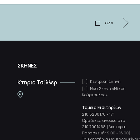
ΟΡΟΙ
ΣΚΗΝΕΣ
Κεντρική Σκηνή
Κτήριο Τσίλλερ
Νέα Σκηνή «Νίκος
Κούρκουλος»
Ταμεία Εισιτηρίων
210 5288170
-
171
Ομαδικές αγορές στο
210.7001468 [Δευτέρα-
Παρασκευή: 9.00 - 16.00]
Τα εκδοτήρια θα παραμείνου