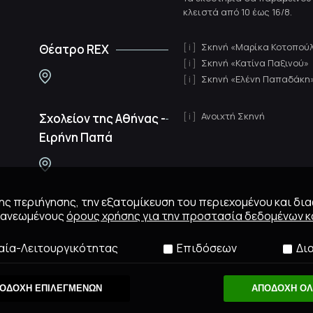
κλειστά από 10 έως 16/8.
Σκηνή «Μαρίκα Κοτοπού
Θέατρο REX
Σκηνή «Κατίνα Παξινού»
Σκηνή «Ελένη Παπαδάκη
Ανοιχτή Σκηνή
Σχολείον της Αθήνας -
Ειρήνη Παπά
 της περιήγησης, την εξατομίκευση του περιεχομένου και δι
ανανεωμένους
όρους χρήσης για την προστασία δεδομένων κα
αία-Λειτουργικότητας
Επιδόσεων
Δι
ΟΔΟΧΗ ΕΠΙΛΕΓΜΕΝΩΝ
ΑΠΟΔΟΧΗ Ο