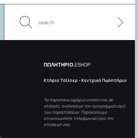
ΠΩΛΗΤΗΡΙΟ.
ESHOP
Κτήριο Τσίλλερ - Κεντρικό Πωλητήριο
Τα παραπάνω ωράρια υπόκεινται σε
αλλαγές, ανάλογα με τον προγραμματισμό
των παραστάσεων. Παρακαλούμε
επικοινωνήστε τηλεφωνικά πριν την
επίσκεψή σας.
ν