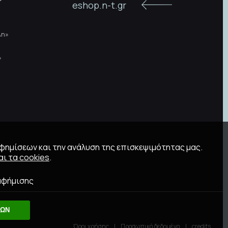
eshop.n-t.gr
λη»
»
αφημίσεων και την ανάλυση της επισκεψιμότητας μας.
ι τα cookies
.
αφήμισης
ΛΩΝ
Όροι χρήσης
Προσωπικά δεδομένα
credits