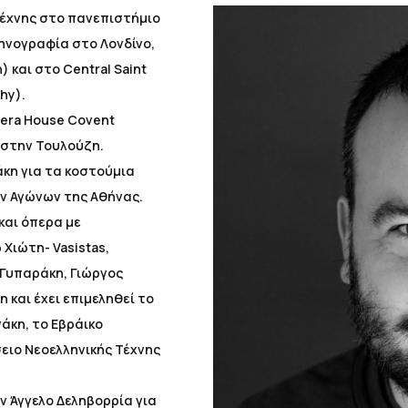
Τέχνης στο πανεπιστήμιο
κηνογραφία στο Λονδίνο,
 και στο Central Saint
hy).
era House Covent
e στην Τουλούζη.
κη για τα κοστούμια
ν Αγώνων της Αθήνας.
και όπερα με
Χιώτη- Vasistas,
Γυπαράκη, Γιώργος
 και έχει επιμεληθεί το
άκη, το Εβράικο
ειο Νεοελληνικής Τέχνης
ν Άγγελο Δεληβορρία για