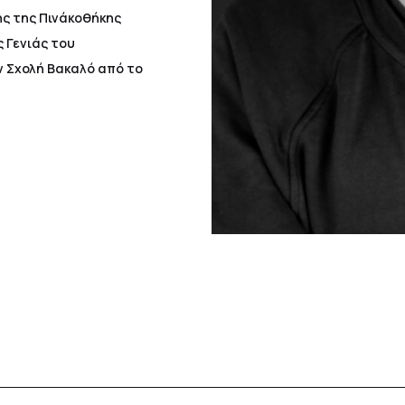
ης της Πινάκοθήκης
ς Γενιάς του
ν Σχολή Βακαλό από το