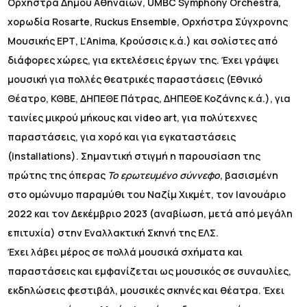
Ορχήστρα Δήμου Αθηναίων, UMBC Symphony Orchestra,
χορωδία Rosarte, Ruckus Ensemble, Ορχήστρα Σύγχρονης
Μουσικής ΕΡΤ, L’Αnima, Κρούσσις κ.ά.) και σολίστες από
διάφορες χώρες, για εκτελέσεις έργων της. Έχει γράψει
μουσική για πολλές θεατρικές παραστάσεις (Εθνικό
Θέατρο, ΚΘΒΕ, ΔΗΠΕΘΕ Πάτρας, ΔΗΠΕΘΕ Κοζάνης κ.ά.), για
ταινίες μικρού μήκους και video art, για πολύτεχνες
παραστάσεις, για χορό και για εγκαταστάσεις
(installations). Σημαντική στιγμή η παρουσίαση της
πρώτης της όπερας
Το ερωτευμένο σύννεφο
, βασισμένη
στο ομώνυμο παραμύθι του Ναζίμ Χικμέτ, τον Ιανουάριο
2022 και τον Δεκέμβριο 2023 (αναβίωση, μετά από μεγάλη
επιτυχία) στην Εναλλακτική Σκηνή της ΕΛΣ.
Έχει λάβει μέρος σε πολλά μουσικά σχήματα και
παραστάσεις και εμφανίζεται ως μουσικός σε συναυλίες,
εκδηλώσεις φεστιβάλ, μουσικές σκηνές και θέατρα. Έχει