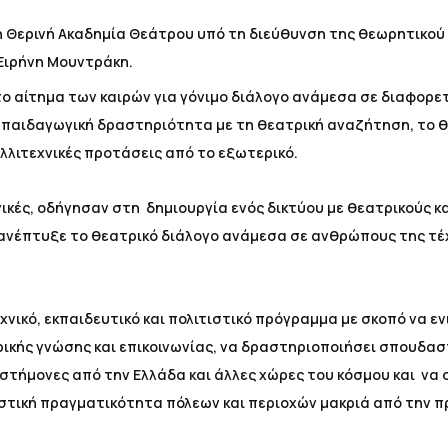
η Θερινή Ακαδημία Θεάτρου υπό τη διεύθυνση της θεωρητικού
Ειρήνη Μουντράκη.
ο αίτημα των καιρών για γόνιμο διάλογο ανάμεσα σε διαφορε
παιδαγωγική δραστηριότητα με τη θεατρική αναζήτηση, το θέ
αλλιτεχνικές προτάσεις από το εξωτερικό.
ικές, οδήγησαν στη δημιουργία ενός δικτύου με θεατρικούς κ
ανέπτυξε το θεατρικό διάλογο ανάμεσα σε ανθρώπους της τέχ
νικό, εκπαιδευτικό και πολιτιστικό πρόγραμμα με σκοπό να εν
τρικής γνώσης και επικοινωνίας, να δραστηριοποιήσει σπουδα
ιστήμονες από την Ελλάδα και άλλες χώρες του κόσμου και να 
τιστική πραγματικότητα πόλεων και περιοχών μακριά από την 