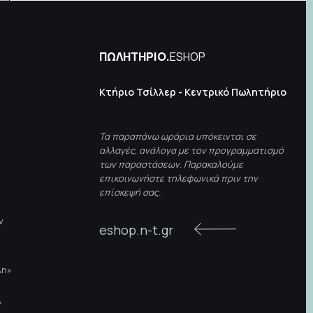
ΠΩΛΗΤΗΡΙΟ.
ESHOP
Κτήριο Τσίλλερ - Κεντρικό Πωλητήριο
Τα παραπάνω ωράρια υπόκεινται σε
αλλαγές, ανάλογα με τον προγραμματισμό
των παραστάσεων. Παρακαλούμε
επικοινωνήστε τηλεφωνικά πριν την
επίσκεψή σας.
ν
eshop.n-t.gr
λη»
»