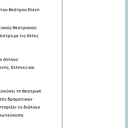
 του θεάτρου Ελένη
τικούς θεατρικούς
ατρο με τις άλλες
αι άλλους
νης, Έλληνες και
ισχύσει τη θεατρική
στές δραματικών
στηρίξει το διάλογο
πρωτεύουσα.