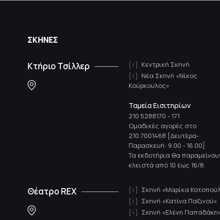
ΣΚΗΝΕΣ
Κεντρική Σκηνή
Κτήριο Τσίλλερ
Νέα Σκηνή «Νίκος
Κούρκουλος»
Ταμεία Εισιτηρίων
210 5288170
-
171
Ομαδικές αγορές στο
210.7001468 [Δευτέρα-
Παρασκευή: 9.00 - 16.00]
Τα εκδοτήρια θα παραμείνου
κλειστά από 10 έως 16/8.
Σκηνή «Μαρίκα Κοτοπού
Θέατρο REX
Σκηνή «Κατίνα Παξινού»
Σκηνή «Ελένη Παπαδάκη