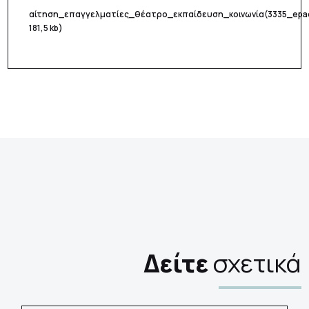
αίτηση_επαγγελματίες_θέατρο_εκπαίδευση_κοινωνία
(3335_epac
181,5 kb)
Δείτε
σχετικά