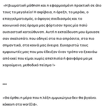
«Η βιωματική μάθηση και η εφαρμοσμένη πρακτική σε όλο
τους το μεγαλείο! Η ακρίβεια, η όρεξη, το μεράκι, ο
επαγγελματισμός, ο άψογος σχεδιασμός και το
κοινωνικό σας όραμα μας φόρτισαν προς μία πολύ
ουσιαστική κατεύθυνση. Αυτή η εκπαίδευση μου έμοιασε
σαν σκαλοπάτι που οδηγεί στα πιο απρόσιτα, στα πιο
σημαντικά, στα κοινά μας όνειρα. Ευχαριστώ τους
εμψυχωτές μας που μου έδειξαν έναν τρόπο να ξεκινάω
από εκεί που είμαι χωρίς απελπισία ή φανφάρα μα με
χαρούμενο, μεθοδικό πείσμα !»
***
«Θα έρθει η μέρα που η λέξη
εμψυχώτρια
δεν θα βγαίνει
κόκκινη στο wor(l)d».