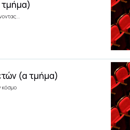
α τμήμα)
οντας...
ετών (α τμήμα)
ν κόσμο