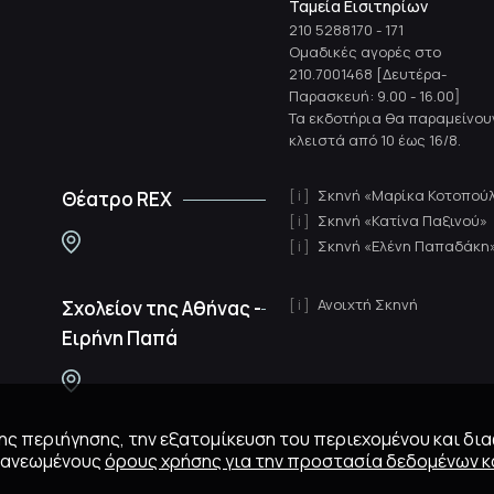
Ταμεία Εισιτηρίων
210 5288170
-
171
Ομαδικές αγορές στο
210.7001468 [Δευτέρα-
Παρασκευή: 9.00 - 16.00]
Τα εκδοτήρια θα παραμείνου
κλειστά από 10 έως 16/8.
Σκηνή «Μαρίκα Κοτοπού
Θέατρο REX
Σκηνή «Κατίνα Παξινού»
Σκηνή «Ελένη Παπαδάκη
Ανοιχτή Σκηνή
Σχολείον της Αθήνας -
Ειρήνη Παπά
 της περιήγησης, την εξατομίκευση του περιεχομένου και δι
ανανεωμένους
όρους χρήσης για την προστασία δεδομένων κα