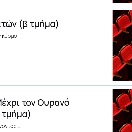
ετών (β τμήμα)
ν κόσμο
έχρι τον Ουρανό
β τμήμα)
οντας...