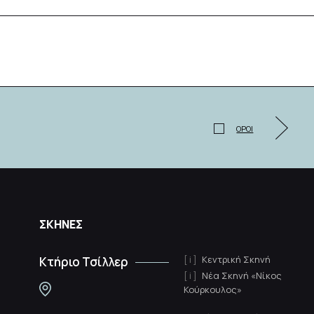
ΟΡΟΙ
ΣΚΗΝΕΣ
Κεντρική Σκηνή
Κτήριο Τσίλλερ
Νέα Σκηνή «Νίκος
Κούρκουλος»