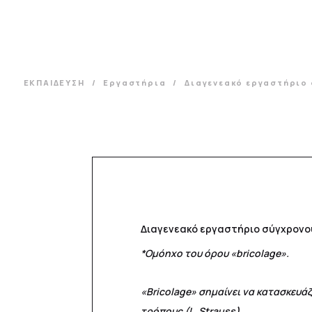
ΕΚΠΑΙΔΕΥΣΗ
Εργαστήρια
Διαγενεακό εργαστήριο
Διαγενεακό εργαστήριο σύγχρονου 
*Ομόηχο του όρου «bricolage».
«Bricolage» σημαίνει να κατασκευά
τρόπους (L. Strauss
)