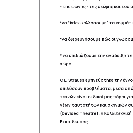
- της φωνής - της σκέψης και του
*να “bricκ-κολλήσουμε” τα κομμάτ
*να διερευνήσουμε πώς οι γλωσσικ
* να επιδιώξουμε την ανάδειξη τ
χώρο
Ο L. Strauss εμπνεύστηκε την ένν
επιλύσουν προβλήματα, μέσα από 
τεχνών είναι οι δικοί μας πόροι
νέων ταυτοτήτων και σκηνικών συ
(Devised Theatre), η Καλλιτεχνικ
Εκπαίδευσης.