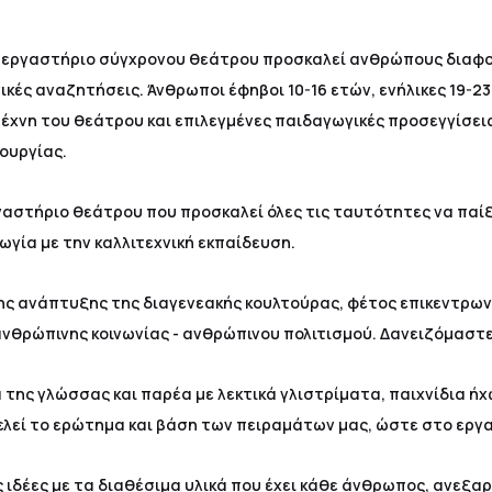
ό εργαστήριο σύγχρονου θεάτρου προσκαλεί ανθρώπους διαφορ
ικές αναζητήσεις. Άνθρωποι έφηβοι 10-16 ετών, ενήλικες 19-23
έχνη του θεάτρου και επιλεγμένες παιδαγωγικές προσεγγίσεις
ουργίας.
ργαστήριο θεάτρου που προσκαλεί όλες τις ταυτότητες να πα
γία με την καλλιτεχνική εκπαίδευση.
ς ανάπτυξης της διαγενεακής κουλτούρας, φέτος επικεντρω
θρώπινης κοινωνίας - ανθρώπινου πολιτισμού. Δανειζόμαστε,
α της γλώσσας και παρέα με λεκτικά γλιστρίματα, παιχνίδια 
ποτελεί το ερώτημα και βάση των πειραμάτων μας, ώστε στο εργ
ς ιδέες με τα διαθέσιμα υλικά που έχει κάθε άνθρωπος, ανεξα