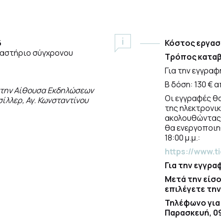
6
Κόστος εργασ
γαστήριο σύγχρονου
Τρόπος καταβ
Για την εγγραφ
Β δόση: 130 € 
στην Αίθουσα Εκδηλώσεων
Οι εγγραφές θ
ίλλερ, Αγ. Κωνσταντίνου
της ηλεκτρονικ
ακολουθώντας 
θα ενεργοποιη
18:00 μ.μ.:
https://www.t
Για την εγγρα
Μετά την είσ
επιλέγετε τη
Τηλέφωνο για
Παρασκευή, 09