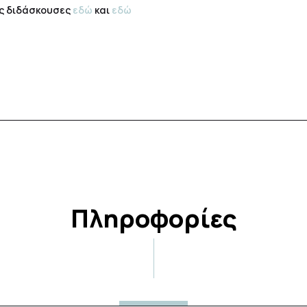
ις διδάσκουσες
εδώ
και
εδώ
Πληροφορίες