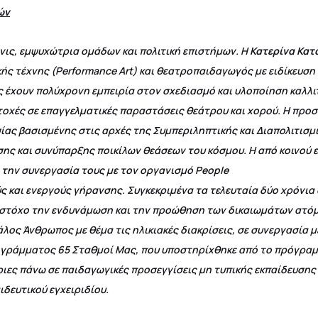
ών
χνις, εμψυχώτρια ομάδων και πολιτική επιστήμων. Η
Κατερίνα Κατ
ής τέχνης (Performance Art) και θεατροπαιδαγωγός με ειδίκευση 
ες έχουν πολύχρονη εμπειρία στον σχεδιασμό και υλοποίηση καλλ
τοχές σε επαγγελματικές παραστάσεις θεάτρου και χορού. Η προσ
ας βασισμένης στις αρχές της Συμπεριληπτικής και Διαπολιτισμ
σης και συνύπαρξης ποικίλων θεάσεων του κόσμου. Η από κοινού
 την συνεργασία τους με τον οργανισμό People
ς και ενεργούς γήρανσης. Συγκεκριμένα τα τελευταία δύο χρόνι
ε στόχο την ενδυνάμωση και την προώθηση των δικαιωμάτων ατόμ
ος Άνθρωπος με θέμα τις ηλικιακές διακρίσεις, σε συνεργασία μ
ογράμματος 65 Σταθμοί Μας, που υποστηρίχθηκε από το πρόγρα
ιες πάνω σε παιδαγωγικές προσεγγίσεις μη τυπικής εκπαίδευση
ιδευτικού εγχειριδίου.