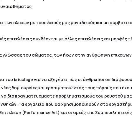
 συναισθήματος
ια των ηλικιών με τους δικούς μας μοναδικούς και μη συμβατικο
ές επιτελέσεις συνδέονται με άλλες επιτελέσεις και μορφές τ
ης γλώσσας του σώματος, των ήχων στην ανθρώπινη επικοινωνία
οια του bricolage για να εξηγήσει πώς οι άνθρωποι σε διάφορο
νέες δημιουργίες και χρησιμοποιώντας τους πόρους που έχου
 για να διαπραγματευόμαστε προβληματισμούς του ρευστού μα
νθηκών. Τα εργαλεία που θα χρησιμοποιηθούν στο εργαστήριο
ή Επιτέλεση (Performance Art) και οι αρχές της Συμπεριληπτικ