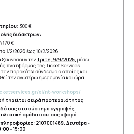
τηρίου:
300 €
ολής διδάκτρων:
ή 170 €
από 1/2/2026 έως 10/2/2026
α ξεκινήσουν την
Τρίτη, 9/9/2025,
μέσω
ής πλατφόρμας της Ticket Services
τον παρακάτω σύνδεσμο ο οποίος και
θεί την ανωτέρω ημερομηνία και ώρα
icketservices.gr/el/nt-workshops/
φή τηρείται σειρά προτεραιότητας
οδό σας στο σύστημα εγγραφής,
ν ηλικιακή ομάδα που σας αφορά
 πληροφορίες: 2107001469, Δευτέρα -
:00 - 15:00