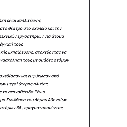
άκη
είναι καλλιτέχνης
στο θέατρο στο σχολείο και την
ιτεχνικών εργαστηρίων για άτομα
έγγισή τους
ικής Εκπαίδευσης, στοχεύοντας να
 ενασχόληση τους με ομάδες ατόμων
α σχεδίασαν και εμψύχωσαν από
ων μεγαλύτερης ηλικίας.
ε τη σκηνοθέτιδα Ξένια
μμα ΣυνΑθηνά του Δήμου Αθηναίων.
ς ατόμων 65 , πραγματοποιώντας