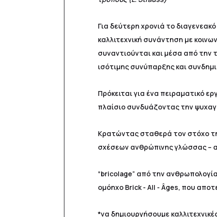
Για δεύτερη χρονιά το διαγενεακ
καλλιτεχνική συνάντηση με κοινων
συναντιούνται και μέσα από την τ
ισότιμης συνύπαρξης και συνδημι
Πρόκειται για ένα πειραματικό ε
πλαίσιο συνδυάζοντας την ψυχαγω
Κρατώντας σταθερά τον στόχο τη
σχέσεων ανθρώπινης γλώσσας – αν
“bricolage” από την ανθρωπολογί
ομόηχο Brick - All - Âges, που α
*να δημιουργήσουμε καλλιτεχνικέ