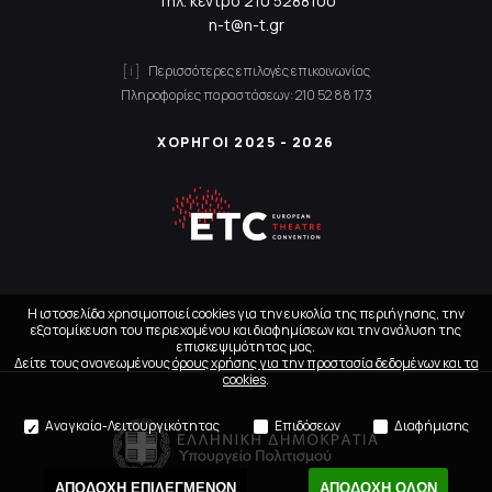
Τηλ. κέντρο
210 5288100
n-t@n-t.gr
Περισσότερες επιλογές επικοινωνίας
Πληροφορίες παραστάσεων:
210 52 88 173
ΧΟΡΗΓΟΙ 2025 - 2026
Η ιστοσελίδα χρησιμοποιεί cookies για την ευκολία της περιήγησης, την
εξατομίκευση του περιεχομένου και διαφημίσεων και την ανάλυση της
επισκεψιμότητας μας.
Δείτε τους ανανεωμένους
όρους χρήσης για την προστασία δεδομένων και τα
cookies
.
Αναγκαία-Λειτουργικότητας
Επιδόσεων
Διαφήμισης
ΑΠΟΔΟΧΗ ΕΠΙΛΕΓΜΕΝΩΝ
ΑΠΟΔΟΧΗ ΟΛΩΝ