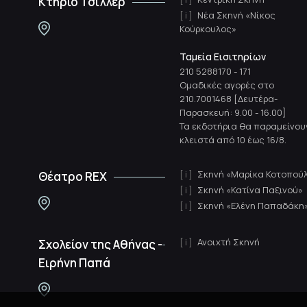
Κτήριο Τσίλλερ
Νέα Σκηνή «Νίκος
Κούρκουλος»
Ταμεία Εισιτηρίων
210 5288170
-
171
Ομαδικές αγορές στο
210.7001468 [Δευτέρα-
Παρασκευή: 9.00 - 16.00]
Τα εκδοτήρια θα παραμείνου
κλειστά από 10 έως 16/8.
Σκηνή «Μαρίκα Κοτοπού
Θέατρο REX
Σκηνή «Κατίνα Παξινού»
Σκηνή «Ελένη Παπαδάκη
Ανοιχτή Σκηνή
Σχολείον της Αθήνας -
Ειρήνη Παπά