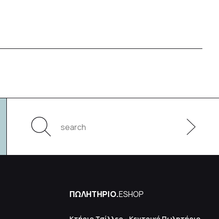
ΠΩΛΗΤΗΡΙΟ.
ESHOP
Κτήριο Τσίλλερ - Κεντρικό Πωλητήριο