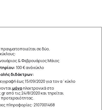
 πραγματοποιείται σε δύο,
κύκλους:
ανουάριος & Φεβρουάριος Μάιος
τηρίου:
100 € ανά κύκλο
ολής διδάκτρων:
εγγραφή έως 15/09/2020 για τον α΄κύκλο
ίνονται
μόνο
ηλεκτρονικά στο
t.gr από τις 24/8/2020 και τηρείται
 προτεραιότητας.
ρες πληροφορίες: 2107001468