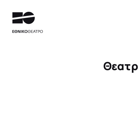
Θεατρι