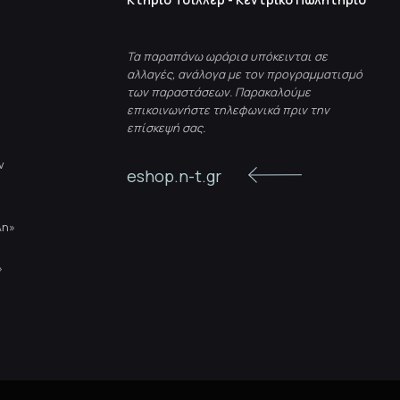
Τα παραπάνω ωράρια υπόκεινται σε
αλλαγές, ανάλογα με τον προγραμματισμό
των παραστάσεων. Παρακαλούμε
επικοινωνήστε τηλεφωνικά πριν την
επίσκεψή σας.
ν
eshop.n-t.gr
λη»
»