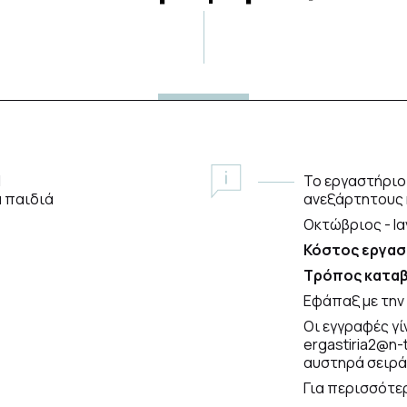
1
Το εργαστήριο
α παιδιά
ανεξάρτητους 
Οκτώβριος - Ι
Κόστος εργασ
Τρόπος καταβ
Εφάπαξ με την 
Οι εγγραφές γ
ergastiria2@n-
αυστηρά σειρά
Για περισσότε