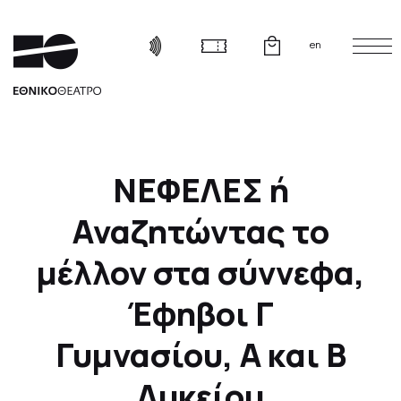
en
ΝΕΦΕΛΕΣ ή
Αναζητώντας το
μέλλον στα σύννεφα,
Έφηβοι Γ
Γυμνασίου, Α και Β
Λυκείου