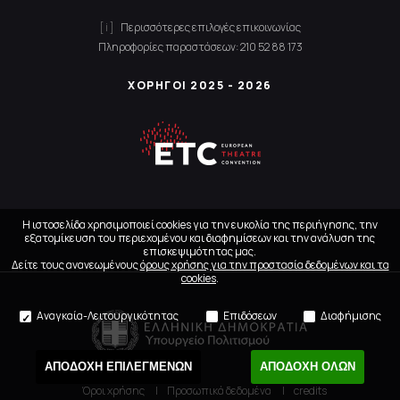
Περισσότερες επιλογές επικοινωνίας
Πληροφορίες παραστάσεων:
210 52 88 173
ΧΟΡΗΓΟΙ 2025 - 2026
Η ιστοσελίδα χρησιμοποιεί cookies για την ευκολία της περιήγησης, την
εξατομίκευση του περιεχομένου και διαφημίσεων και την ανάλυση της
επισκεψιμότητας μας.
Δείτε τους ανανεωμένους
όρους χρήσης για την προστασία δεδομένων και τα
cookies
.
Αναγκαία-Λειτουργικότητας
Επιδόσεων
Διαφήμισης
ΑΠΟΔΟΧΗ ΕΠΙΛΕΓΜΕΝΩΝ
ΑΠΟΔΟΧΗ ΟΛΩΝ
Όροι χρήσης
Προσωπικά δεδομένα
credits