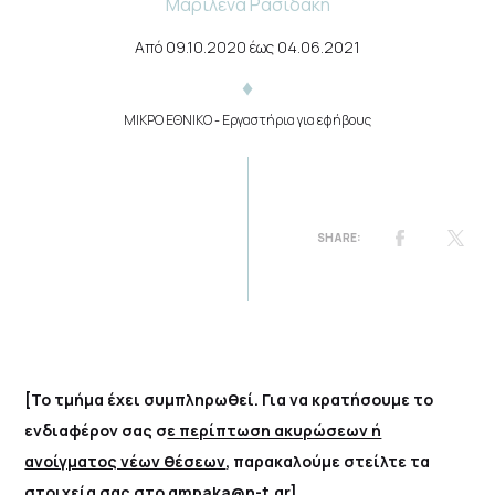
Μαριλένα Ρασιδάκη
Από
09.10.2020
έως
04.06.2021
ΜΙΚΡΟ ΕΘΝΙΚΟ
- Εργαστήρια για εφήβους
[Το τμήμα έχει συμπληρωθεί. Για να κρατήσουμε το
ενδιαφέρον σας σ
ε περίπτωση ακυρώσεων ή
ανοίγματος νέων θέσεων
, παρακαλούμε στείλτε τα
στοιχεία σας στο gmpaka@n-t.gr]