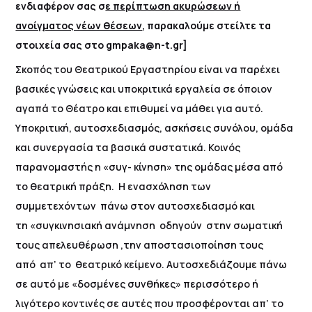
ενδιαφέρον σας σ
ε περίπτωση ακυρώσεων ή
ανοίγματος νέων θέσεων
, παρακαλούμε στείλτε τα
στοιχεία σας στο gmpaka@n-t.gr]
Σκοπός του Θεατρικού Εργαστηρίου είναι να παρέχει
βασικές γνώσεις και υποκριτικά εργαλεία σε όποιον
αγαπά το Θέατρο και επιθυμεί να μάθει για αυτό.
Υποκριτική, αυτοσχεδιασμός, ασκήσεις συνόλου, ομάδα
και συνεργασία τα βασικά συστατικά. Κοινός
παρανομαστής η «συγ- κίνηση» της ομάδας μέσα από
το θεατρική πράξη. Η ενασχόληση των
συμμετεχόντων πάνω στον αυτοσχεδιασμό και
τη «συγκινησιακή ανάμνηση οδηγούν στην σωματική
τους απελευθέρωση ,την αποστασιοποίηση τους
από απ’ το θεατρικό κείμενο. Αυτοσχεδιάζουμε πάνω
σε αυτό με «δοσμένες συνθήκες» περισσότερο ή
λιγότερο κοντινές σε αυτές που προσφέρονται απ’ το