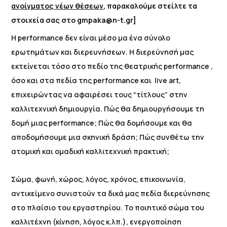
ανοίγματος νέων θέσεων
, παρακαλούμε στείλτε τα
στοιχεία σας στο gmpaka@n-t.gr]
Η performance δεν είναι μέσο μα ένα σύνολο
ερωτημάτων και διερευνήσεων. Η διερεύνησή μας
εκτείνεται τόσο στο πεδίο της θεατρικής performance ,
όσο και στα πεδία της performance και live art,
επιχειρώντας να αφαιρέσει τους “τίτλους” στην
καλλιτεχνική δημιουργία. Πώς θα δημιουργήσουμε τη
δομή μιας performance; Πώς θα δομήσουμε και θα
αποδομήσουμε μια σκηνική δράση; Πώς συνθέτω την
ατομική και ομαδική καλλιτεχνική πρακτική;
Σώμα, φωνή, χώρος, λόγος, χρόνος, επικοινωνία,
αντικείμενο συνιστούν τα δικά μας πεδία διερεύνησης
στο πλαίσιο του εργαστηρίου. Το ποιητικό σώμα του
καλλιτέχνη (κίνηση, λόγος κ.λπ.), ενεργοποίηση