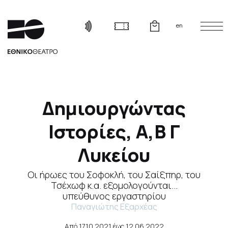
en
Δημιουργώντας
Ιστορίες, Α,Β Γ
Λυκείου
Οι ήρωες του Σοφοκλή, του Σαίξπηρ, του
Τσέχωφ κ.α. εξομολογούνται...
υπεύθυνος εργαστηρίου
Παναγιώτης Εξαρχέας
Από
17.10.2021
έως
12.06.2022