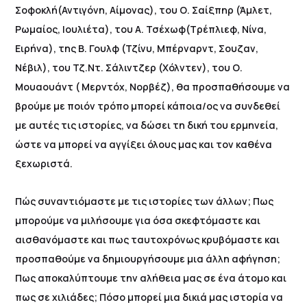
Σοφοκλή(Αντιγόνη, Αίμονας), του Ο. Σαίξπηρ (Άμλετ,
Ρωμαίος, Ιουλιέτα), του Α. Τσέχωφ(Τρέπλιεφ, Νίνα,
Ειρήνα), της Β. Γουλφ (Τζίνυ, Μπέρναρντ, Σουζαν,
Νέβιλ), του Τζ.Ντ. Σάλιντζερ (Χόλντεν), του Ο.
Μουαουάντ ( Μερντόχ, Νορβέζ), θα προσπαθήσουμε να
βρούμε με ποιόν τρόπο μπορεί κάποια/ος να συνδεθεί
με αυτές τις ιστορίες, να δώσει τη δική του ερμηνεία,
ώστε να μπορεί να αγγίξει όλους μας και τον καθένα
ξεχωριστά.
Πώς συναντιόμαστε με τις ιστορίες των άλλων; Πως
μπορούμε να μιλήσουμε για όσα σκεφτόμαστε και
αισθανόμαστε και πως ταυτοχρόνως κρυβόμαστε και
προσπαθούμε να δημιουργήσουμε μια άλλη αφήγηση;
Πως αποκαλύπτουμε την αλήθεια μας σε ένα άτομο και
πως σε χιλιάδες; Πόσο μπορεί μια δικιά μας ιστορία να