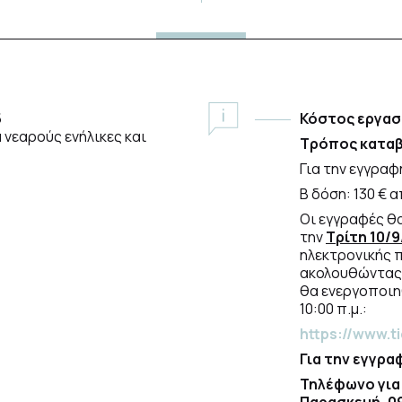
5
Κόστος εργασ
 νεαρούς ενήλικες και
Τρόπος καταβ
Για την εγγραφ
Β δόση: 130 € 
Οι εγγραφές θ
την
Τρίτη
10/9
ηλεκτρονικής 
ακολουθώντας 
θα ενεργοποιη
10:00 π.μ.:
https://www.t
Για την εγγρα
Τηλέφωνο για