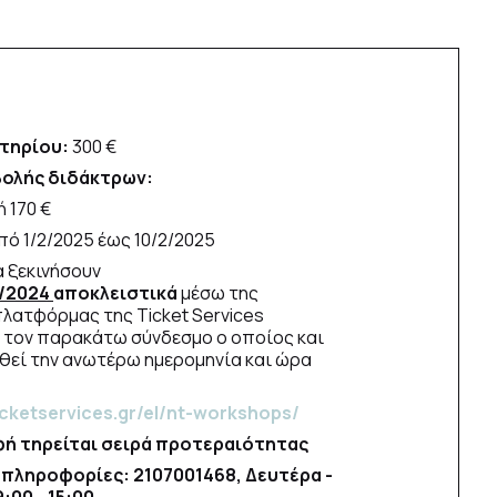
τηρίου:
300 €
ολής διδάκτρων:
ή 170 €
από 1/2/2025 έως 10/2/2025
α ξεκινήσουν
/2024
αποκλειστικά
μέσω της
πλατφόρμας της Ticket Services
τον παρακάτω σύνδεσμο ο οποίος και
θεί την ανωτέρω ημερομηνία και ώρα
icketservices.gr/el/nt-workshops/
φή τηρείται σειρά προτεραιότητας
 πληροφορίες: 2107001468, Δευτέρα -