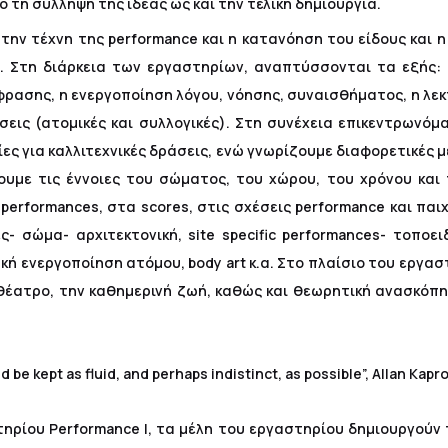
ό τη σύλληψη της ιδέας ως και την τελική δημιουργία.
 στην τέχνη της performance και η κατανόηση του είδους και 
. Στη διάρκεια των εργαστηρίων, αναπτύσσονται τα εξής:
ασης, η ενεργοποίηση λόγου, νόησης, συναισθήματος, η λεκτικ
σεις (ατομικές και συλλογικές). Στη συνέχεια επικεντρωνόμ
ίες για καλλιτεχνικές δράσεις, ενώ γνωρίζουμε διαφορετικές 
ουμε τις έννοιες του σώματος, του χώρου, του χρόνου και τ
erformances, στα scores, στις σχέσεις performance και παιχν
ς- σώμα- αρχιτεκτονική, site specific performances- τοποε
κή ενεργοποίηση ατόμου, body art κ.α. Στο πλαίσιο του εργασ
 θέατρο, την καθημερινή ζωή, καθώς και θεωρητική ανασκόπ
d be kept as fluid, and perhaps indistinct, as possible”, Allan Kapr
ρίου Performance I, τα μέλη του εργαστηρίου δημιουργούν το 