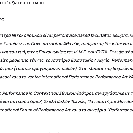
ικό/ εξωτερικό χώρο.
ας
ητρα Νικολοπούλου
είναι performace based facilitator, θεωρητ
ν Σπουδών του Πανεπιστημίου Αθηνών, απόφοιτος Θεωρίας και Ισ
και του τμήματος Επικοινωνίας και Μ.Μ.Ε. του ΕΚΠΑ. Έχει φοιτή
τη μέσω της τέχνης, εργαστήρια Εικαστικής Αγωγής, Performanc
Θεάτρου (τριετές πρόγραμμα σπουδών) Στα πλαίσια της διερεύνη
assel και στο Venice International Performance Performance Art W
ο Performance in Context του Εθνικού Θεάτρου συνεργάστηκε με τ
ού και αστικού χώρου", Σχολή Καλών Τεχνών, Πανεπιστήμιο Μακε
ernational Forum of Performance Art και στο συνέδριο "Performan