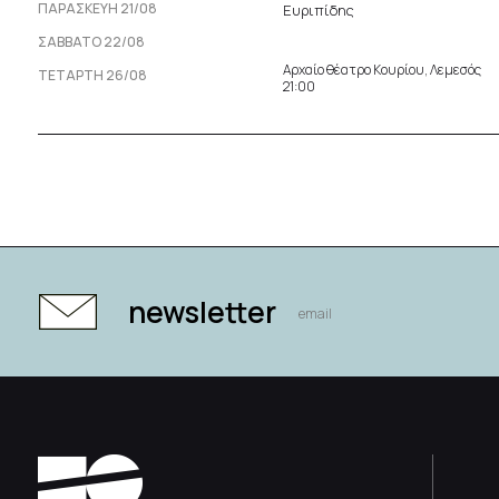
ΠΑΡΑΣΚΕΥΉ 21/08
Ευριπίδης
ΣΆΒΒΑΤΟ 22/08
Αρχαίο θέατρο Κουρίου, Λεμεσός
ΤΕΤΆΡΤΗ 26/08
21:00
newsletter