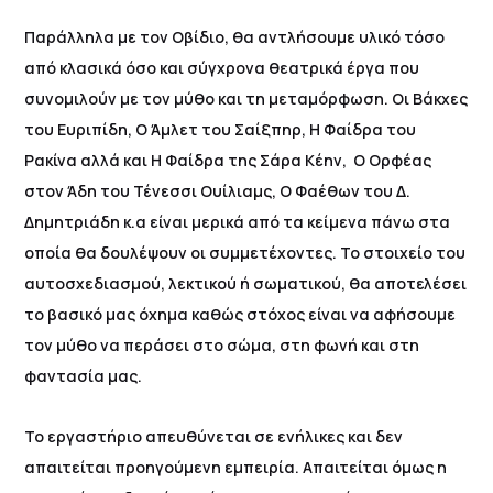
Παράλληλα με τον Οβίδιο, θα αντλήσουμε υλικό τόσο
από κλασικά όσο και σύγχρονα θεατρικά έργα που
συνομιλούν με τον μύθο και τη μεταμόρφωση. Οι Βάκχες
του Ευριπίδη, Ο Άμλετ του Σαίξπηρ, Η Φαίδρα του
Ρακίνα αλλά και Η Φαίδρα της Σάρα Κέην, Ο Ορφέας
στον Άδη του Τένεσσι Ουίλιαμς, Ο Φαέθων του Δ.
Δημητριάδη κ.α είναι μερικά από τα κείμενα πάνω στα
οποία θα δουλέψουν οι συμμετέχοντες. Το στοιχείο του
αυτοσχεδιασμού, λεκτικού ή σωματικού, θα αποτελέσει
το βασικό μας όχημα καθώς στόχος είναι να αφήσουμε
τον μύθο να περάσει στο σώμα, στη φωνή και στη
φαντασία μας.
Το εργαστήριο απευθύνεται σε ενήλικες και δεν
απαιτείται προηγούμενη εμπειρία. Απαιτείται όμως η