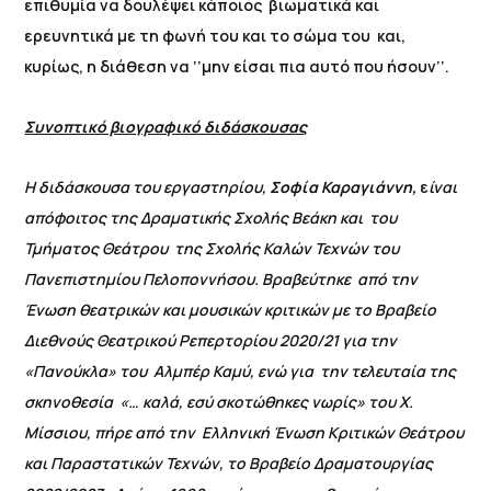
επιθυμία να δουλέψει κάποιος βιωματικά και
ερευνητικά με τη φωνή του και το σώμα του και,
κυρίως, η διάθεση να ‘’μην είσαι πια αυτό που ήσουν’’.
Συνοπτικό βιογραφικό διδάσκουσας
Η διδάσκουσα του εργαστηρίου,
Σοφία Καραγιάννη,
ε
ίναι
απόφοιτος της Δραματικής Σχολής Βεάκη και του
Τμήματος Θεάτρου της Σχολής Καλών Τεχνών του
Πανεπιστημίου Πελοποννήσου. Βραβεύτηκε από την
Ένωση θεατρικών και μουσικών κριτικών με το Βραβείο
Διεθνούς Θεατρικού Ρεπερτορίου 2020/21 για την
«Πανούκλα» του Αλμπέρ Καμύ, ενώ για την τελευταία της
σκηνοθεσία «… καλά, εσύ σκοτώθηκες νωρίς» του Χ.
Μίσσιου, πήρε από την Ελληνική Ένωση Κριτικών Θεάτρου
και Παραστατικών Τεχνών, το Βραβείο Δραματουργίας