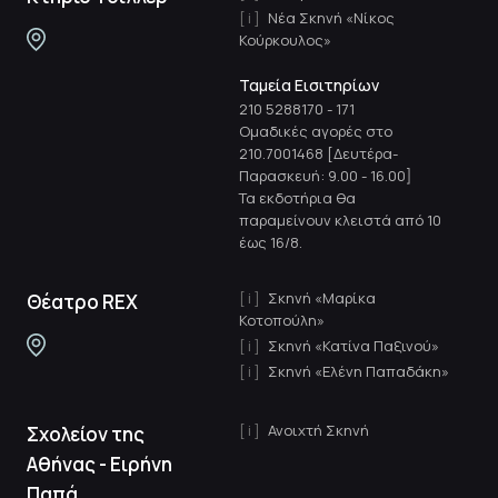
Νέα Σκηνή «Νίκος
Κούρκουλος»
Ταμεία Εισιτηρίων
210 5288170
-
171
Ομαδικές αγορές στο
210.7001468 [Δευτέρα-
Παρασκευή: 9.00 - 16.00]
Τα εκδοτήρια θα
παραμείνουν κλειστά από 10
έως 16/8.
Σκηνή «Μαρίκα
Θέατρο REX
Κοτοπούλη»
Σκηνή «Κατίνα Παξινού»
Σκηνή «Ελένη Παπαδάκη»
Ανοιχτή Σκηνή
Σχολείον της
Αθήνας - Ειρήνη
Παπά