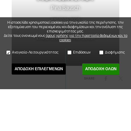
Pina Bausch
Από
17.04.2026
Η ιστοσελίδα χρησιμοποιεί cookies για την ευκολία της περιήγησης, την
εξατομίκευση του περιεχομένου και διαφημίσεων και την ανάλυση της
επισκεψιμότητας μας.
Δείτε τους ανανεωμένους
όρους χρήσης για την προστασία δεδομένων και τα
ΚΤΗΡΙΟ ΤΣΙΛΛΕΡ - ΚΕΝΤΡΙΚΗ ΣΚΗΝΗ
cookies
.
Αναγκαία-Λειτουργικότητας
Επιδόσεων
Διαφήμισης
ΑΠΟΔΟΧΗ ΕΠΙΛΕΓΜΕΝΩΝ
ΑΠΟΔΟΧΗ ΟΛΩΝ