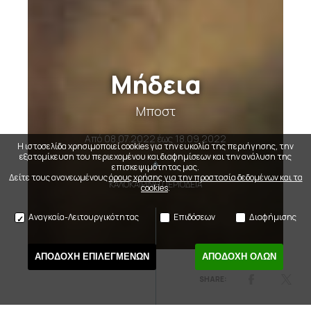
Μήδεια
Μποστ
Από
08.07.2022
έως
18.09.2022
Η ιστοσελίδα χρησιμοποιεί cookies για την ευκολία της περιήγησης, την
εξατομίκευση του περιεχομένου και διαφημίσεων και την ανάλυση της
επισκεψιμότητας μας.
Δείτε τους ανανεωμένους
όρους χρήσης για την προστασία δεδομένων και τα
ΚΑΛΟΚΑΙΡΙΝΗ ΠΕΡΙΟΔΕΙΑ
cookies
.
Αναγκαία-Λειτουργικότητας
Επιδόσεων
Διαφήμισης
ΑΠΟΔΟΧΗ ΕΠΙΛΕΓΜΕΝΩΝ
ΑΠΟΔΟΧΗ ΟΛΩΝ