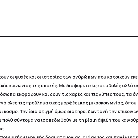
υν οι ψυχές και οι ιστορίες των ανθρώπων που κατοικούν εκε
κής κοινωνίας της εποχής. Με διαφορετικές καταβολές αλλά συ
όσωπα εκφράζουν και ζουν τις χαρές και τις λύπες τους, τα όν
νά όλες τις προβληματικές μορφές μιας μικροκοινωνίας, όπου
αι κόσμο. Την ίδια στιγμή όμως διατηρεί ζωντανή την επικοινω
ι πολύ σύντομα να ισοπεδωθούν με τη βίαιη άφιξη του καινού
ς.
πολεμικής ελληνικής δραματουργίας, ο Ιάκωβος Καμπανέλλης 