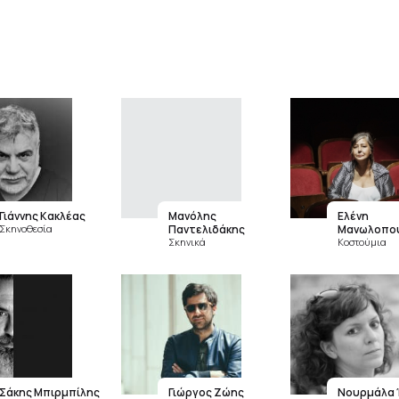
Γιάννης Κακλέας
Μανόλης
Ελένη
Σκηνοθεσία
Παντελιδάκης
Μανωλοπο
Σκηνικά
Κοστούμια
Σάκης Μπιρμπίλης
Γιώργος Ζώης
Νουρμάλα