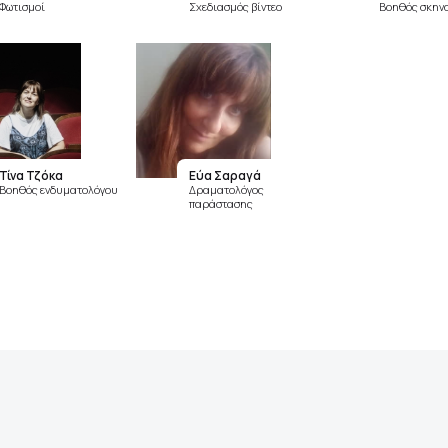
Φωτισμοί
Σχεδιασμός βίντεο
Βοηθός σκην
Τίνα Τζόκα
Εύα Σαραγά
Βοηθός ενδυματολόγου
Δραματολόγος
παράστασης