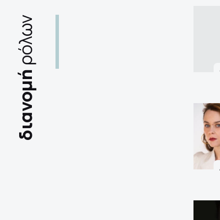
ρόλων
διανομή