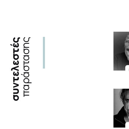
συντελεστές
παράστασης