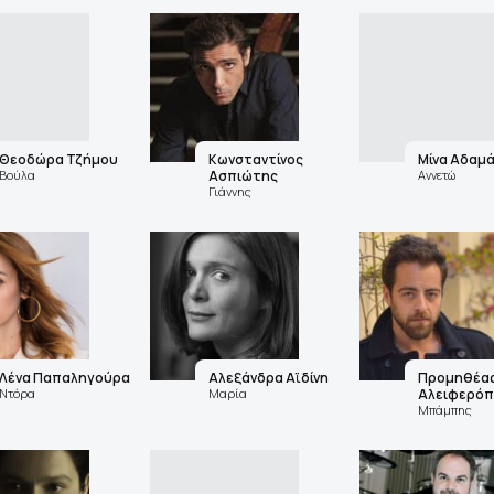
Θεοδώρα Τζήμου
Κωνσταντίνος
Μίνα Αδαμ
Βούλα
Ασπιώτης
Αννετώ
Γιάννης
Λένα Παπαληγούρα
Αλεξάνδρα Αϊδίνη
Προμηθέα
Ντόρα
Μαρία
Αλειφερόπ
Μπάμπης