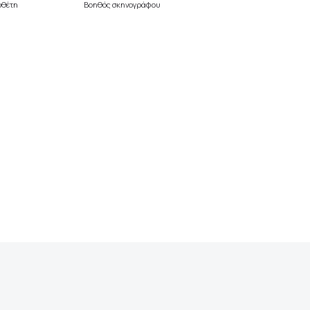
οθέτη
Βοηθός σκηνογράφου