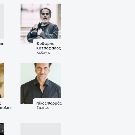
άκη
Θοδωρής
Κατσαφάδος
Ιορδάνης
ς
Νίκος Ψαρράς
ουλος
Στράτος