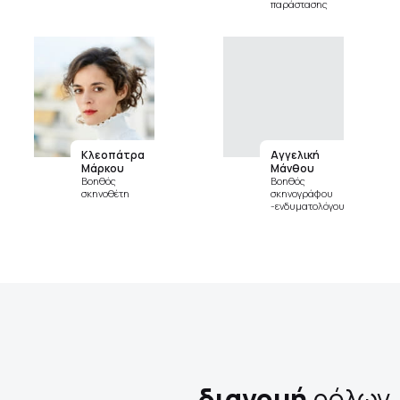
παράστασης
Κλεοπάτρα
Αγγελική
Μάρκου
Μάνθου
Βοηθός
Βοηθός
σκηνοθέτη
σκηνογράφου
-ενδυματολόγου
διανομή
ρόλων