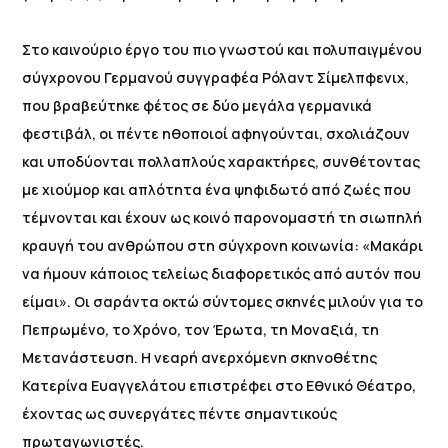
Στο καινούριο έργο του πιο γνωστού και πολυπαιγμένου
σύγχρονου Γερμανού συγγραφέα Ρόλαντ Σίμελπφενιχ,
που βραβεύτηκε φέτος σε δύο μεγάλα γερμανικά
φεστιβάλ, οι πέντε ηθοποιοί αφηγούνται, σχολιάζουν
και υποδύονται πολλαπλούς χαρακτήρες, συνθέτοντας
με χιούμορ και απλότητα ένα ψηφιδωτό από ζωές που
τέμνονται και έχουν ως κοινό παρονομαστή τη σιωπηλή
κραυγή του ανθρώπου στη σύγχρονη κοινωνία: «Μακάρι
να ήμουν κάποιος τελείως διαφορετικός από αυτόν που
είμαι». Οι σαράντα οκτώ σύντομες σκηνές μιλούν για το
Πεπρωμένο, το Χρόνο, τον Έρωτα, τη Μοναξιά, τη
Μετανάστευση. Η νεαρή ανερχόμενη σκηνοθέτης
Κατερίνα Ευαγγελάτου επιστρέφει στο Εθνικό Θέατρο,
έχοντας ως συνεργάτες πέντε σημαντικούς
πρωταγωνιστές.