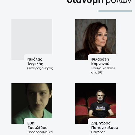
Νικόλας
Φιλαρέτη
Αγγελής
Κομνηνού
Ο νεαρός άνδρας
Η γυναίκα πάνω
από 60
Εύη
Δημήτρης
Σαουλίδου
Παπανικολάου
Η νεαρή γυναίκα
Ο άνδρας