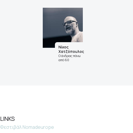
Νίκος
Χατζόπουλος
Ο άνδρας πάνω
από 60
LINKS
Φεστιβάλ Nomadeurope