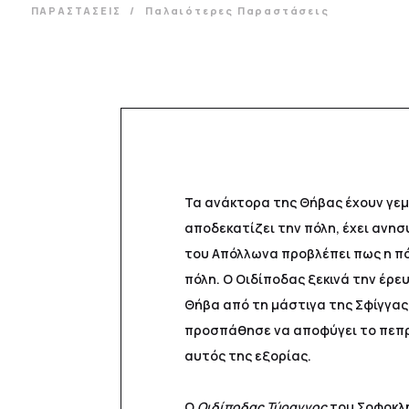
ΠΑΡΑΣΤΑΣΕΙΣ
Παλαιότερες Παραστάσεις
Τα ανάκτορα της Θήβας έχουν γεμί
αποδεκατίζει την πόλη, έχει ανησ
του Απόλλωνα προβλέπει πως η πόλ
πόλη. Ο Οιδίποδας ξεκινά την έρε
Θήβα από τη μάστιγα της Σφίγγας,
προσπάθησε να αποφύγει το πεπρω
αυτός της εξορίας.
Ο
Οιδίποδας Τύραννος
του Σοφοκλή