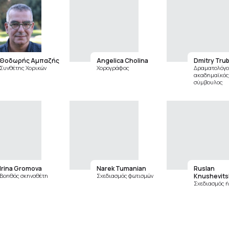
Θοδωρής Αμπαζής
Angelica Cholina
Dmitry Tru
Συνθέτης Χορικών
Χορογράφος
Δραματολόγο
ακαδημαϊκός
σύμβουλος
Irina Gromova
Narek Tumanian
Ruslan
Βοηθός σκηνοθέτη
Σχεδιασμός φωτισμών
Knushevitsk
Σχεδιασμός 