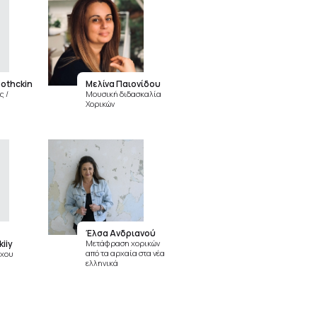
bothckin
Μελίνα Παιονίδου
ς /
Μουσική διδασκαλία
Χορικών
Έλσα Ανδριανού
iiy
Μετάφραση χορικών
από τα αρχαία στα νέα
ήχου
ελληνικά