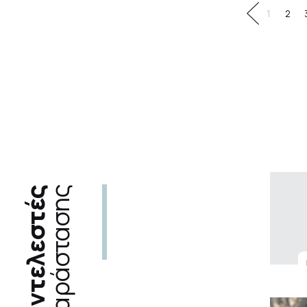
1
2
συντελεστές
παράστασης