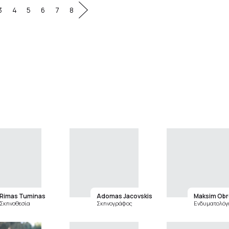
3
4
5
6
7
8
Rimas Tuminas
Adomas Jacovskis
Maksim Obr
Σκηνοθεσία
Σκηνογράφος
Ενδυματολόγ