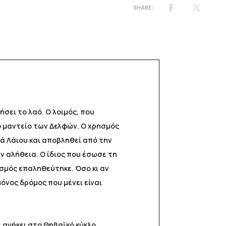
σει το λαό. Ο λοιμός, που
το μαντείο των Δελφών. Ο χρησμός
ιά Λάιου και αποβληθεί από την
ην αλήθεια. Ο ίδιος που έσωσε τη
ησμός επαληθεύτηκε. Όσο κι αν
νος δρόμος που μένει είναι
 ανήκει στο Θηβαϊκό κύκλο.