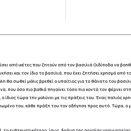
σει από ικέτες που ζητούν από τον βασιλιά Οιδίποδα να βοηθή
υχήσει και τον ίδιο το βασιλιά, που έχει ζητήσει χρησμό από 
η θα σωθεί μόλις βρεθεί ο υπαίτιος για το θάνατο του βασιλ
υνα, που όσο πιο βαθιά πηγαίνει τόσο πιο κοντά τον φέρνει στ
 ο ίδιος τώρα την μολύνει με τις πράξεις του. Ένας παλιός χρ
μένο του, κάθε πράξη του τον οδήγησε προς αυτό. Τώρα, ο μό
, το εμβληματικότερο, ίσως, δράμα της αρχαίας γραμματείας,