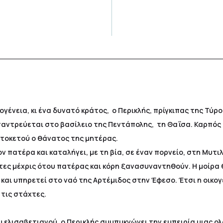
γένεια, κι ένα δυνατό κράτος, ο Περικλής, πρίγκιπας της Τύρο
παντρεύεται στο βασίλειο της Πεντάπολης, τη Θαΐσα. Καρπός τ
 τοκετού ο θάνατος της μητέρας.
ν πατέρα και καταλήγει, με τη βία, σε έναν πορνείο, στη Μυ
ες μέχρις ότου πατέρας και κόρη ξανασυναντηθούν. Η μοίρα θ
και υπηρετεί στο ναό της Αρτέμιδος στην Έφεσο. Έτσι η οικογ
 τις στάχτες.
 ελισαβετιανού, ο Περικλής συμπυκνώνει την εμπειρία μιας ο