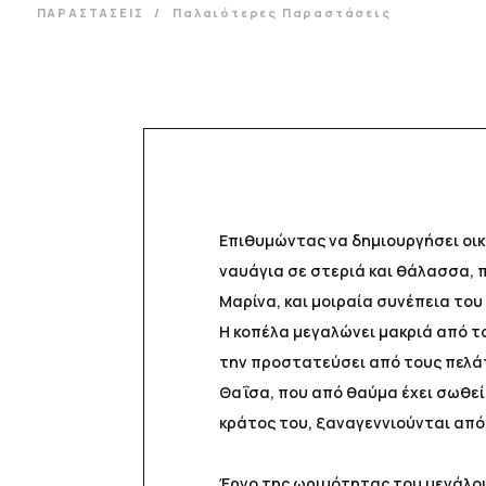
ΠΑΡΑΣΤΑΣΕΙΣ
Παλαιότερες Παραστάσεις
Επιθυμώντας να δημιουργήσει οικο
ναυάγια σε στεριά και θάλασσα, 
Μαρίνα, και μοιραία συνέπεια του
Η κοπέλα μεγαλώνει μακριά από το
την προστατεύσει από τους πελάτ
Θαΐσα, που από θαύμα έχει σωθεί 
κράτος του, ξαναγεννιούνται από
Έργο της ωριμότητας του μεγάλου