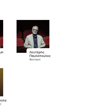
μη
Λευτέρης
Παυλόπουλος
Φωτισμοί
ούλα
ς