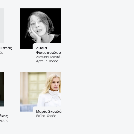
Πιατάς
Λυδία
ός
Φωτοπούλου
Διονύσα, Μαντάμ,
Άρτεμη, Χορός
Μαρία Σκουλά
άκης
Θαΐσα, Χορός
ύρτης,