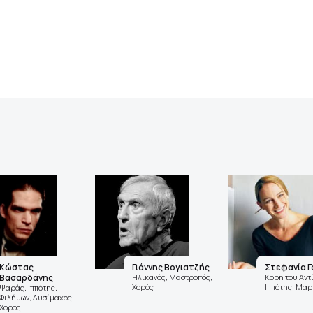
Κώστας
Γιάννης Βογιατζής
Στεφανία 
Βασαρδάνης
Ηλικανός, Μαστροπός,
Κόρη του Αντ
Χορός
Ιππότης, Μαρ
Ψαράς, Ιππότης,
Φιλήμων, Λυσίμαχος,
Χορός