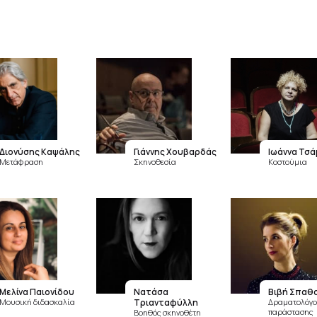
Διονύσης Καψάλης
Γιάννης Χουβαρδάς
Ιωάννα Τσά
Μετάφραση
Σκηνοθεσία
Κοστούμια
Μελίνα Παιονίδου
Νατάσα
Βιβή Σπαθ
Μουσική διδασκαλία
Τριανταφύλλη
Δραματολόγο
παράστασης
Βοηθός σκηνοθέτη