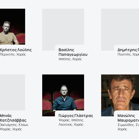
Χρήστος Λούλης
Βασίλης
Δημήτρης 
Περικλής, Χορός
Παπαγεωργίου
Ποιητής, Χορ
Ιππότης, Χορός
Μηνάς
Γιώργος Γλάστρας
Μανώλης
Χατζησάββας
Ψαράς, Ιππότης,
Μαυροματ
Λεονίνος, Χορός
Θαλιάρτης, Κλέων,
Σιμωνίδης, Σ
Ψαράς, Χορός
Χορός