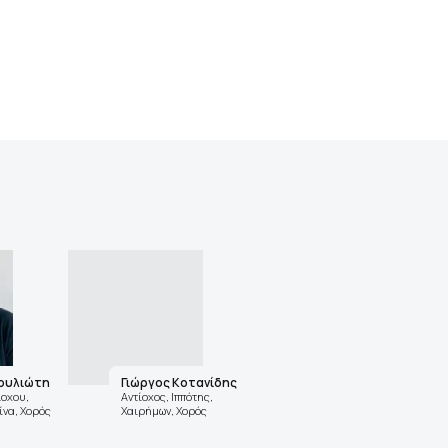
Γουλιώτη
Γιώργος Κοτανίδης
ίοχου,
Αντίοχος, Ιππότης,
ίνα, Χορός
Χαιρήμων, Χορός