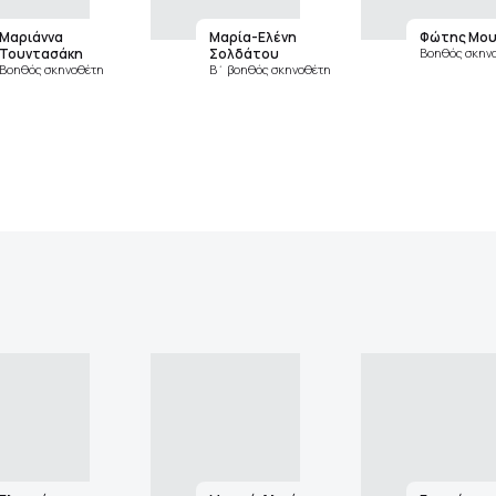
Μαριάννα
Μαρία-Ελένη
Φώτης Μο
Τουντασάκη
Σολδάτου
Βοηθός σκην
Βοηθός σκηνοθέτη
Β΄ βοηθός σκηνοθέτη