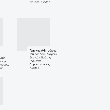
Ναύτης, Κλοσάρ
Γιάννης Αθητάκης
Μικρός Λουί, Μαρσέλ
Σερντάν, Ναύτης,
Εμίλ,
Γερμανός ,
βιτόρος,
Δημοσιογράφος,
οκόμος,
Κλοσάρ
ος