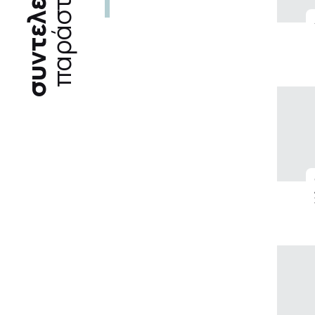
συντελεστές
παράστασης