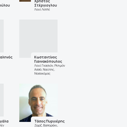
Χρήστος
ούλου
Στέργιογλου
Λουί Λεπλέ
δαληνός
Κωσταντίνος
Γιαννακόπουλος
Λουί Γκασιόν, Ρεημόν
Ασσό, Ναύτης,
Νοσοκόμος
ιγάλα
Τάσος Πυργιέρης
λέν
Ζώρζ, Βαποράκι,