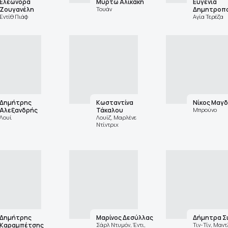
Ελεωνόρα
Μυρτώ Αλικάκη
Ευγενία
Ζουγανέλη
Τουάν
Δημητροπ
Εντίθ Πιάφ
Αγία Τερέζα
Δημήτρης
Κωσταντίνα
Νίκος Μαγ
Αλεξανδρής
Τάκαλου
Μπρούνο
Λουί
Λουίζ, Μαρλένε
Ντίντριχ
Δημήτρης
Μαρίνος Δεσύλλας
Δήμητρα Σ
Καραμπέτσης
Σάρλ Ντυμόν, Έντι,
Τιν-Τίν, Μαντ