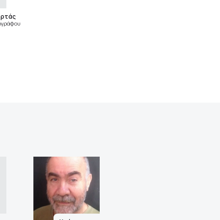
υρτάς
ογράφου