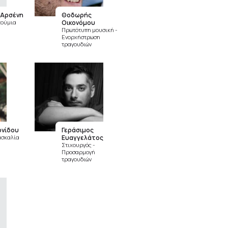
 Αρσένη
Θοδωρής
τούμια
Οικονόμου
Πρωτότυπη μουσική -
Ενορχήστρωση
τραγουδιών
ονίδου
Γεράσιμος
ασκαλία
Ευαγγελάτος
Στιχουργός -
Προσαρμογή
τραγουδιών