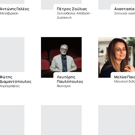
Αντώνης Γαλέος
Πέτρος Ζούλιας
Αναστασία
Μετάφραση
Σκηνοθεσία-Απόδοση -
Σκηνικά-κοσ
Διασκευή
Φώτης
Λευτέρης
Μελίνα Παι
Διαμαντόπουλος
Παυλόπουλος
Μουσική διδ
Χορογραφίες
Φωτισμοί