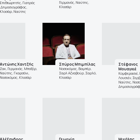
Γερμανός, Ναύτης,
Επιθεωρητής, Γιατρός
Κλοσάρ
,Δημοσιογράφος,
Κλοσάρ, Ναύτης
Αντώνης Χαντζής
Σπύρος Μπιμπίλας
Στέφανος
Ζακ, Γερμανός, Μποξέρ,
Νοσοκόμος, Βαμπέρ,
Μουαγκιέ
Ναύτης, Γκαρσόνι,
Σαρλ Αζναβούρ, Σαρλό,
Κομφερασιέ, 
Νοσοκόμος, Κλοσάρ
Κλοσάρ
Λουσιέν, Σερ
Ναύτης, Νοσ
Δημοσιογράφ
Αλέξανδρος
Γεωργία
Μιχάλης