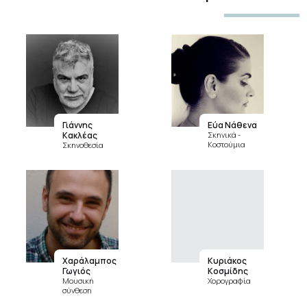
Γιάννης
Εύα Νάθενα
Κακλέας
Σκηνικά -
Κοστούμια
Σκηνοθεσία
Χαράλαμπος
Κυριάκος
Γωγιός
Κοσμίδης
Μουσική
Χορογραφία
σύνθεση