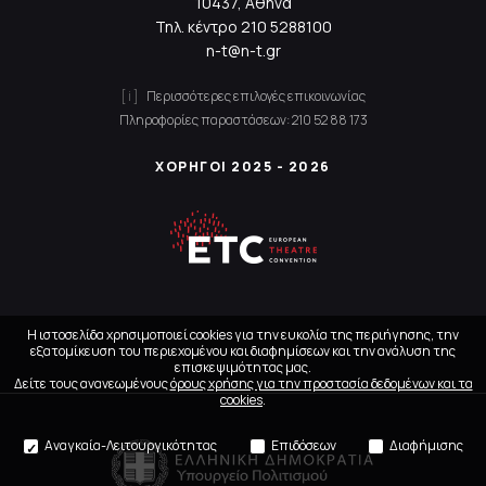
10437, Αθήνα
Τηλ. κέντρο
210 5288100
n-t@n-t.gr
Περισσότερες επιλογές επικοινωνίας
Πληροφορίες παραστάσεων:
210 52 88 173
ΧΟΡΗΓΟΙ 2025 - 2026
Η ιστοσελίδα χρησιμοποιεί cookies για την ευκολία της περιήγησης, την
εξατομίκευση του περιεχομένου και διαφημίσεων και την ανάλυση της
επισκεψιμότητας μας.
Δείτε τους ανανεωμένους
όρους χρήσης για την προστασία δεδομένων και τα
cookies
.
Αναγκαία-Λειτουργικότητας
Επιδόσεων
Διαφήμισης