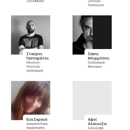
Σκηνοθεσία
Σκηνικά -
Κοστούμια
Σταύρος
Σάκης
Γασπαράτος
Μπιρμπίλης
Μουσική-
Σχεδιασμός
Ηχητικός
Φωτισμών
σχεδιασμός
Εύα Σαραγά
Αφοί
Δραματολόγος
Αλαχούζοι
παράστασης
Ειδικά εφέ