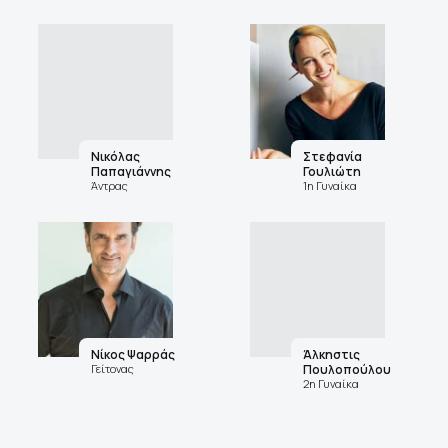
Νικόλας
Στεφανία
Παπαγιάννης
Γουλιώτη
Άντρας
1η Γυναίκα
Νίκος Ψαρράς
Άλκηστις
Γείτονας
Πουλοπούλου
2η Γυναίκα