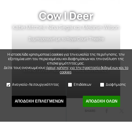
Cow | Deer
Katie Mitchell, Nina Segal και Melanie Wilson
Συμπαραγωγή με το Royal Court Theatre
Από
07.11.2025
Η ιστοσελίδα χρησιμοποιεί cookies για την ευκολία της περιήγησης, την
εξατομίκευση του περιεχομένου και διαφημίσεων και την ανάλυση της
επισκεψιμότητας μας.
Δείτε τους ανανεωμένους
όρους χρήσης για την προστασία δεδομένων και τα
ΚΤΗΡΙΟ ΤΣΙΛΛΕΡ - ΝΕΑ ΣΚΗΝΗ «ΝΙΚΟΣ ΚΟΥΡΚΟΥΛΟΣ»
cookies
.
Αναγκαία-Λειτουργικότητας
Επιδόσεων
Διαφήμισης
ΑΠΟΔΟΧΗ ΕΠΙΛΕΓΜΕΝΩΝ
ΑΠΟΔΟΧΗ ΟΛΩΝ