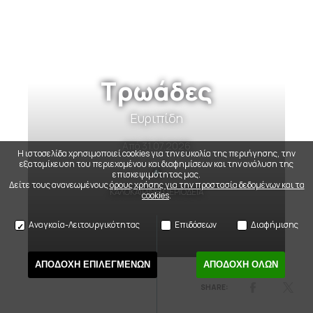
Τρωάδες
Ευριπίδη
Από
31.07.2026
Η ιστοσελίδα χρησιμοποιεί cookies για την ευκολία της περιήγησης, την
εξατομίκευση του περιεχομένου και διαφημίσεων και την ανάλυση της
επισκεψιμότητας μας.
Δείτε τους ανανεωμένους
όρους χρήσης για την προστασία δεδομένων και τα
ΚΑΛΟΚΑΙΡΙΝΗ ΠΕΡΙΟΔΕΙΑ
cookies
.
Αναγκαία-Λειτουργικότητας
Επιδόσεων
Διαφήμισης
ΑΠΟΔΟΧΗ ΕΠΙΛΕΓΜΕΝΩΝ
ΑΠΟΔΟΧΗ ΟΛΩΝ