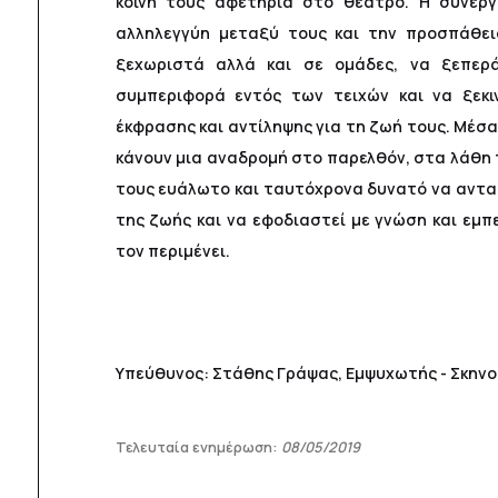
κοινή τους αφετηρία στο θέατρο. Η συνεργ
αλληλεγγύη μεταξύ τους και την προσπάθει
ξεχωριστά αλλά και σε ομάδες, να ξεπερ
συμπεριφορά εντός των τειχών και να ξεκι
έκφρασης και αντίληψης για τη ζωή τους. Μέσ
κάνουν μια αναδρομή στο παρελθόν, στα λάθη 
τους ευάλωτο και ταυτόχρονα δυνατό να ανταπ
της ζωής και να εφοδιαστεί με γνώση και εμπε
τον περιμένει.
Υπεύθυνος: Στάθης Γράψας, Εμψυχωτής - Σκην
Τελευταία ενημέρωση:
08/05/2019