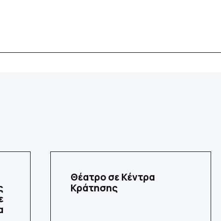
Θέατρο σε Κέντρα
ς
Κράτησης
ε
α