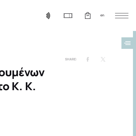
en
τουμένων
ο Κ. Κ.