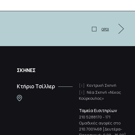
ΟΡΟΙ
ΣΚΗΝΕΣ
Κεντρική Σκηνή
Κτήριο Τσίλλερ
Νέα Σκηνή «Νίκος
Κούρκουλος»
Ταμεία Εισιτηρίων
210 5288170
-
171
Ομαδικές αγορές στο
210.7001468 [Δευτέρα-
Παρασκευή: 9.00 - 16.00]