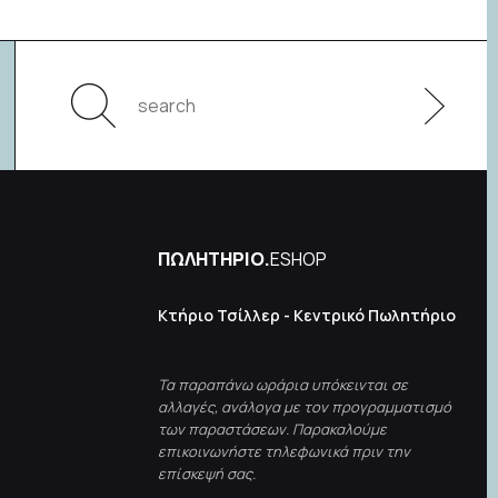
ΠΩΛΗΤΗΡΙΟ.
ESHOP
Κτήριο Τσίλλερ - Κεντρικό Πωλητήριο
Τα παραπάνω ωράρια υπόκεινται σε
αλλαγές, ανάλογα με τον προγραμματισμό
των παραστάσεων. Παρακαλούμε
επικοινωνήστε τηλεφωνικά πριν την
επίσκεψή σας.