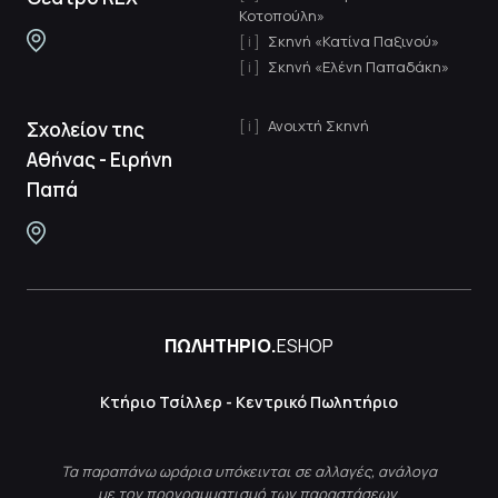
Κοτοπούλη»
Σκηνή «Κατίνα Παξινού»
Σκηνή «Ελένη Παπαδάκη»
Ανοιχτή Σκηνή
Σχολείον της
Αθήνας - Ειρήνη
Παπά
ΠΩΛΗΤΗΡΙΟ.
ESHOP
Κτήριο Τσίλλερ - Κεντρικό Πωλητήριο
Τα παραπάνω ωράρια υπόκεινται σε αλλαγές, ανάλογα
με τον προγραμματισμό των παραστάσεων.