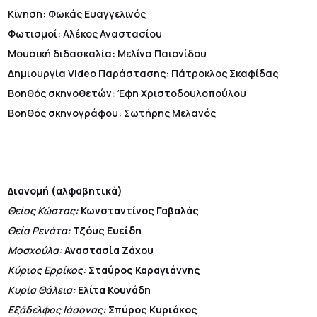
Κίνηση: Φωκάς Ευαγγελινός
Φωτισμοί: Αλέκος Αναστασίου
Μουσική διδασκαλία: Μελίνα Παιονίδου
Δημιουργία Video Παράστασης: Πάτροκλος Σκαφίδας
Βοηθός σκηνοθετών: Έφη Χριστοδουλοπούλου
Βοηθός σκηνογράφου: Σωτήρης Μελανός
Διανομή (αλφαβητικά)
Θείος Κώστας:
Κωνσταντίνος Γαβαλάς
Θεία Ρενάτα:
Τζόυς Ευείδη
Μοσχούλα:
Αναστασία Ζάχου
Κύριος Ερρίκος:
Σταύρος Καραγιάννης
Κυρία Θάλεια:
Ελίτα Κουνάδη
Εξάδελφος Iάσονας:
Σπύρος Κυριάκος