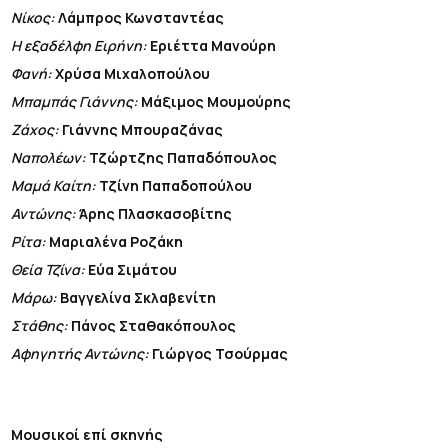
Νίκος:
Λάμπρος Κωνσταντέας
Η εξαδέλφη Ειρήνη:
Εριέττα Μανούρη
Φανή:
Χρύσα Μιχαλοπούλου
Mπαμπάς Γιάννης:
Μάξιμος Μουμούρης
Ζάχος:
Γιάννης Μπουραζάνας
Nαπολέων:
Τζώρτζης Παπαδόπουλος
Μαμά Καίτη:
Τζίνη Παπαδοπούλου
Αντώνης:
Άρης Πλασκασοβίτης
Ρίτα:
Μαριαλένα Ροζάκη
Θεία Τζίνα:
Εύα Σιμάτου
Μάρω:
Βαγγελίνα Σκλαβενίτη
Στάθης:
Πάνος Σταθακόπουλος
Αφηγητής Αντώνης:
Γιώργος Τσούρμας
Μουσικοί επί σκηνής