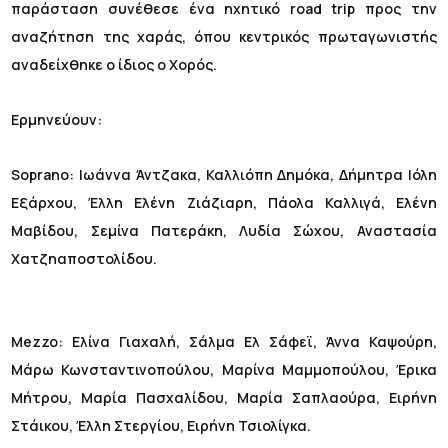
παράσταση συνέθεσε ένα ηχητικό road trip προς την
αναζήτηση της χαράς, όπου κεντρικός πρωταγωνιστής
αναδείχθηκε ο ίδιος ο Χορός.
Ερμηνεύουν:
Soprano: Ιωάννα Άντζακα, Καλλιόπη Δημόκα, Δήμητρα Ιόλη
Εξάρχου, Έλλη Ελένη Ζιάζιαρη, Πάολα Καλλιγά, Ελένη
Μαβίδου, Σεμίνα Πατεράκη, Λυδία Σώχου, Αναστασία
Χατζηαποστολίδου.
Mezzo: Ελίνα Γιαχαλή, Σάλμα Ελ Σάφεϊ, Άννα Καψούρη,
Μάρω Κωνσταντινοπούλου, Μαρίνα Μαμμοπούλου, Έρικα
Μήτρου, Μαρία Πασχαλίδου, Μαρία Σαπλαούρα, Ειρήνη
Στάικου, Έλλη Στεργίου, Ειρήνη Τσιολίγκα.