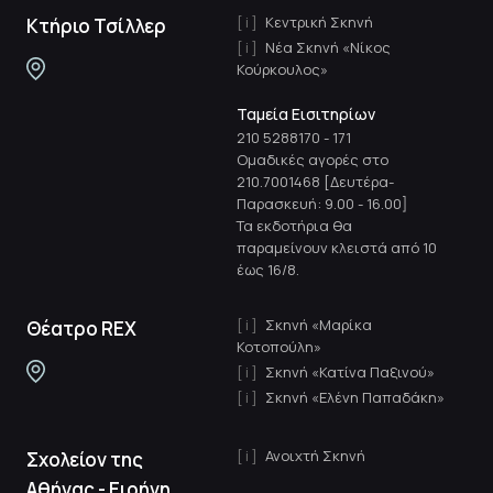
Κεντρική Σκηνή
Κτήριο Τσίλλερ
Νέα Σκηνή «Νίκος
Κούρκουλος»
Ταμεία Εισιτηρίων
210 5288170
-
171
Ομαδικές αγορές στο
210.7001468 [Δευτέρα-
Παρασκευή: 9.00 - 16.00]
Τα εκδοτήρια θα
παραμείνουν κλειστά από 10
έως 16/8.
Σκηνή «Μαρίκα
Θέατρο REX
Κοτοπούλη»
Σκηνή «Κατίνα Παξινού»
Σκηνή «Ελένη Παπαδάκη»
Ανοιχτή Σκηνή
Σχολείον της
Αθήνας - Ειρήνη