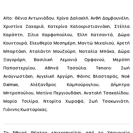
Alto: Θένια Αντωνιάδου, Κρίνα Δαλακλή, Ανθή Δαμβουνέλη,
Χριστίνα Ζαχαριά, Κατερίνα Καλοχριστιαννάκη, Στέλλα
Καράπτη, Σίλια Καρφοπούλου, Έλλη Κατσαντά, Δώρα
Κουντουρά, Ελευθερία Μεσημέρη, Μαντώ Μιχαλιού, Αρετή
Μπαρτάκη, Αταλάντη Μουζούρη, Ναταλία Μπάκα, Δώρα
Ξαγοράρη, Βασιλική Λεμονιά Ορφανού, Μερόπη
Παπαστεργίου, Αθηνά Τασούλα. Tenoro: Ζωή
Αναγνωστάκη, Αγγελική Αργύρη, Φάνης Βλασταράς, Noé
Dalmas, Αλέξανδρος Καμπούρογλου, Δήμητρα
Μητροπούλου, Ματίνα Περγιουδάκη, Ανατολή Τσακαλίδου,
Μαρία Τσιλίρα, Ντορίτα Χωραφά, Ζωή Τσακωνιάτη,
Γιάννης Κωσταρίκας.
Το Εθνικό Θέατρο επιχορηγείται από το Υπουργείο