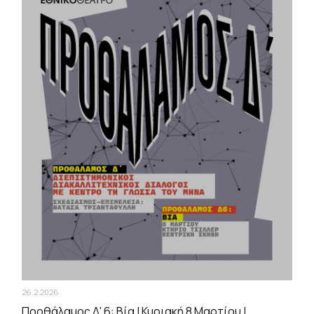
26.2.2026
Προθάλαμος Δ' 6: Βία | Κυριακή 8 Μαρτίου |