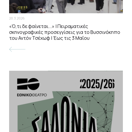
20.3.2026
«Ό,τι δε φαίνεται...» | Πειραματικές
σκηνογραφικές προσεγγίσεις για το Βυσσινόκηπο
του Αντόν Τσέχωφ | Έως τις 3 Μαΐου