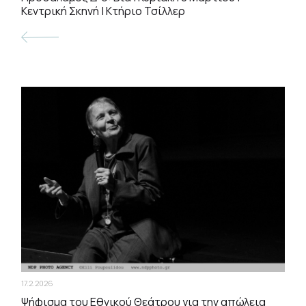
Κεντρική Σκηνή | Κτήριο Τσίλλερ
17.2.2026
Ψήφισμα του Εθνικού Θεάτρου για την απώλεια