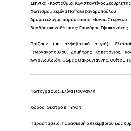
Σκηνικά - Κοστούμια: Κωνσταντίνος Σκουρλέτης
Φωτισμοί: Σεμίνα Παπαλεξανδροπούλου
Δραματολόγος παράστασης: Μάγδα Στεργίου
Βοηθός σκηνοθέτριας: Γρηγόρης Σφακιανάκης
Παίζουν (με αλφαβητική σειρά): Ελισσα
Γεωργακοπούλου, Δημήτρης Καπετάνιος, Κο
Άννα Λουϊζίδη, Θωμάς Μακρυγιάννης, Ουίτσι, Τ
Φωτογραφίες: Ελίνα Γιουνανλή
Χώρος: Θέατρο ΔΙΠΥΛΟN
Παραστάσεις: Παρασκευή 5 Δεκεμβρίου έως Κυρ