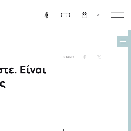
en
τε. Είναι
υς