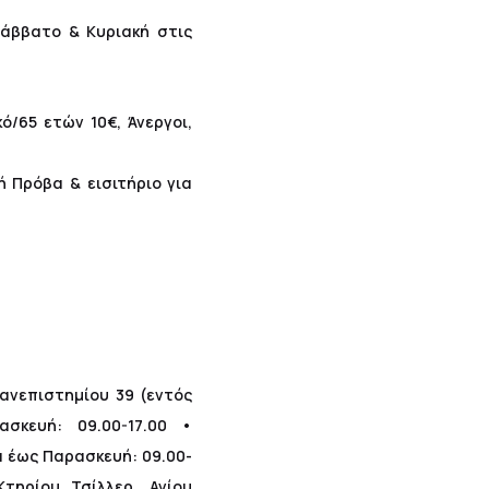
άββατο & Κυριακή στις
κό/65 ετών 10€, Άνεργοι,
τή Πρόβα & εισιτήριο για
Πανεπιστημίου 39 (εντός
σκευή: 09.00-17.00 •
α έως Παρασκευή: 09.00-
τηρίου Τσίλλερ, Αγίου