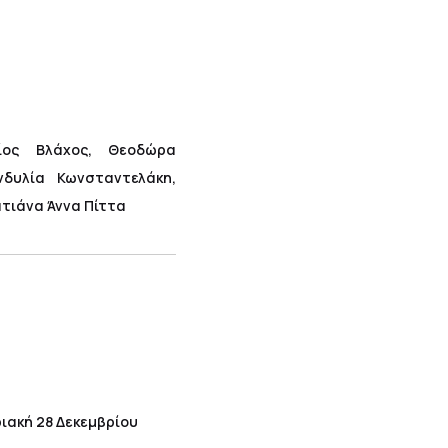
ίος Βλάχος, Θεοδώρα
νδυλία Κωνσταντελάκη,
ατιάνα Άννα Πίττα
ιακή 28 Δεκεμβρίου