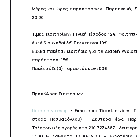
Μέρες και ώρες παραστάσεων: Παρασκευή, Σ
20.30
Τιμές εισιτηρίων: Γενική είσοδος 12€, Φοιτητι
ΑμεΑ & συνοδοί 5€, Πολύτεκνοι 10€
Ειδικά πακέτα: εισιτήριο για τη Διαρκή Ανοιχ
παράσταση: 15€
Πακέτο έξι (6) παραστάσεων: 60€
Προπώληση Εισιτηρίων
ticketservices.gr
• Εκδοτήριο Ticketservices, 
στοάς Πεσμαζόγλου) | Δευτέρα έως Παρα
Τηλεφωνικές αγορές στο 210 7234567 | Δευτέρ
17.00 & Σάββατο 10.00-14.00 • Εκδοτήριο Κ