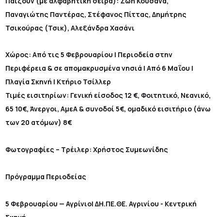
Παίζουν (με αλφαβητική σειρά): Ζωή Κουσάνα,
Παναγιώτης Παντέρας, Στέφανος Πίττας, Δημήτρης
Τσικούρας (Τσικ), Αλεξάνδρα Χασάνι
Χώρος: Από τις 5 Φεβρουαρίου | Περιοδεία στην
Περιφέρεια & σε απομακρυσμένα νησιά | Από 6 Μαΐου |
Πλαγία Σκηνή | Κτήριο Τσίλλερ
Τιμές εισιτηρίων: Γενική είσοδος 12 €, Φοιτητικό, Νεανικό,
65 10€, Άνεργοι, ΑμεΑ & συνοδοί 5€, ομαδικό εισιτήριο (άνω
των 20 ατόμων) 8€
Φωτογραφίες – Τρέιλερ: Χρήστος Συμεωνίδης
Πρόγραμμα Περιοδείας
5 Φεβρουαρίου — Αγρίνιο| ΔΗ.ΠΕ.ΘΕ. Αγρινίου - Κεντρική