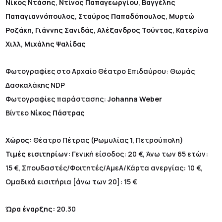
Νίκος Ντάσης
,
Ντίνος Παπαγεωργίου
,
Βαγγέλης
Παπαγιαννόπουλος
,
Σταύρος Παπαδόπουλος
,
Μυρτώ
Ροζάκη
,
Γιάννης Σανιδάς
,
Αλέξανδρος Τούντας
,
Κατερίνα
Χιλλ
,
Μιχάλης Ψαλίδας
Φωτογραφίες στο Αρχαίο Θέατρο Επιδαύρου: Θωμάς
Δασκαλάκης NDP
Φωτογραφίες παράστασης:
Johanna
Weber
Βίντεο
Νίκος Πάστρας
Χώρος:
Θέατρο Πέτρας (Ρωμυλίας 1, Πετρούπολη)
Τιμές εισιτηρίων:
Γενική είσοδος: 20 €, Άνω των 65 ετών:
15 €, Σπουδαστές/Φοιτητές/ΑμεΑ/Κάρτα ανεργίας: 10 €,
Ομαδικά εισιτήρια [άνω των 20]: 15 €
Ώρα έναρξης:
20.30