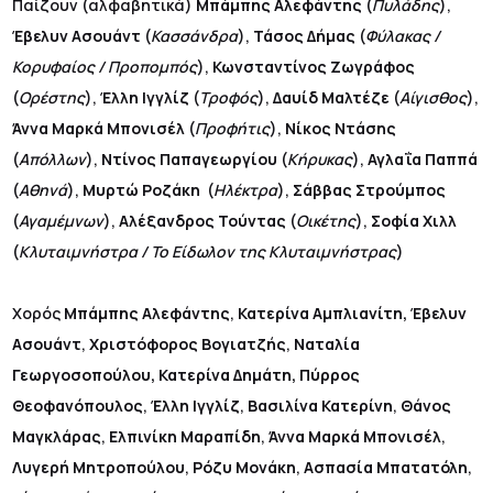
Παίζουν
(αλφαβητικά)
Μπάμπης Αλεφάντης
(
Πυλάδης
),
Έβελυν Ασουάντ
(
Κασσάνδρα
),
Τάσος Δήμας
(
Φύλακας /
Κορυφαίος / Προπομπός
),
Κωνσταντίνος Ζωγράφος
(
Ορέστης
),
Έλλη Ιγγλίζ
(
Τροφός
),
Δαυίδ Μαλτέζε
(
Αίγισθος
),
Άννα Μαρκά Μπονισέλ
(
Προφήτις
),
Νίκος Ντάσης
(
Απόλλων
),
Ντίνος Παπαγεωργίου
(
Κήρυκας
),
Αγλαΐα Παππά
(
Αθηνά
),
Μυρτώ Ροζάκη
(
Ηλέκτρα
),
Σάββας Στρούμπος
(
Αγαμέμνων
),
Αλέξανδρος Τούντας
(
Οικέτης
),
Σοφία Χιλλ
(
Κλυταιμνήστρα / Το Είδωλον της Κλυταιμνήστρας
)
Χορός
Μπάμπης Αλεφάντης
,
Κατερίνα Αμπλιανίτη,
Έβελυν
Ασουάντ
,
Χριστόφορος Βογιατζής
,
Ναταλία
Γεωργοσοπούλου, Κατερίνα Δημάτη, Πύρρος
Θεοφανόπουλος
,
Έλλη Ιγγλίζ
,
Βασιλίνα Κατερίνη
,
Θάνος
Μαγκλάρας
,
Ελπινίκη Μαραπίδη
,
Άννα Μαρκά Μπονισέλ
,
Λυγερή Μητροπούλου
,
Ρόζυ Μονάκη
,
Ασπασία Μπατατόλη
,