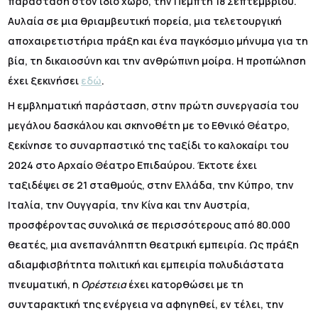
παράσταση στον ίδιο χώρο, την Πέμπτη 18 Σεπτεμβρίου.
Αυλαία σε μια θριαμβευτική πορεία, μια τελετουργική
αποχαιρετιστήρια πράξη και ένα παγκόσμιο μήνυμα για τη
βία, τη δικαιοσύνη και την ανθρώπινη μοίρα. Η προπώληση
έχει ξεκινήσει
εδώ
.
Η εμβληματική παράσταση, στην πρώτη συνεργασία του
μεγάλου δασκάλου και σκηνοθέτη με το Εθνικό Θέατρο,
ξεκίνησε το συναρπαστικό της ταξίδι το καλοκαίρι του
2024 στο Αρχαίο Θέατρο Επιδαύρου. Έκτοτε έχει
ταξιδέψει σε 21 σταθμούς, στην Ελλάδα, την Κύπρο, την
Ιταλία, την Ουγγαρία, την Κίνα και την Αυστρία,
προσφέροντας συνολικά σε περισσότερους από 80.000
θεατές, μια ανεπανάληπτη θεατρική εμπειρία. Ως πράξη
αδιαμφισβήτητα πολιτική και εμπειρία πολυδιάστατα
πνευματική, η
Ορέστεια
έχει κατορθώσει με τη
συνταρακτική της ενέργεια να αφηγηθεί, εν τέλει, την