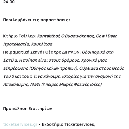
24.00
Περιλαμβάνει τις παραστάσεις:
Κτήριο Τσίλλερ:
Kontakthof, Ο Βυσσινόκηπος, Cow | Deer,
Ιεροτελεστία, Κουκλίτσα
Πειραματική Σκηνή | Θέατρο ΔΙΠΥΛΟΝ:
Οδοιπορικό στη
Σατίλα, Η ποίηση είναι στους δρόμους, Χρονικό μιας
εξημέρωσης (Οδηγός καλών τρόπων), Ούρλιαξα στους Θεούς
του 0 και του 1, Τι να κάνουμε: Ιστορίες για την αναμονή της
Αποκάλυψης, ΑΜΦΙ (Άπειρες Μικρές Φαεινές Ιδέες)
Προπώληση Εισιτηρίων
ticketservices.gr
• Εκδοτήριο Ticketservices,