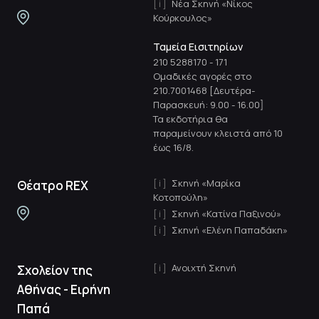
Νέα Σκηνή «Νίκος
Κούρκουλος»
Ταμεία Εισιτηρίων
210 5288170
-
171
Ομαδικές αγορές στο
210.7001468 [Δευτέρα-
Παρασκευή: 9.00 - 16.00]
Τα εκδοτήρια θα
παραμείνουν κλειστά από 10
έως 16/8.
Σκηνή «Μαρίκα
Θέατρο REX
Κοτοπούλη»
Σκηνή «Κατίνα Παξινού»
Σκηνή «Ελένη Παπαδάκη»
Ανοιχτή Σκηνή
Σχολείον της
Αθήνας - Ειρήνη
Παπά