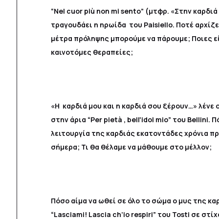
“Nel cuor più non mi sento” (μτφρ. «Στην καρδι
τραγουδάει η ηρωίδα του Paisiello. Ποτέ αρχίζει
μέτρα πρόληψης μπορούμε να πάρουμε; Ποιες εί
καινοτόμες θεραπείες;
«H καρδιά μου και η καρδιά σου ξέρουν…» λένε ο
στην άρια “Per pietà , bell'idol mio” του Bellini.
λειτουργία της καρδιάς εκατοντάδες χρόνια πρ
σήμερα; Τι θα θέλαμε να μάθουμε στο μέλλον;
Πόσο αίμα να ωθεί σε όλο το σώμα ο μυς της κα
“Lasciami! Lascia ch’io respiri” του Tosti σε στί