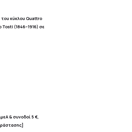
ι του κύκλου Quattro
 Tosti (1846–1916) σε
ΑμεΑ & συνοδοί 5 €,
παράστασης]