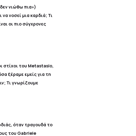
ά δεν νιώθω πια»)
 να νοσεί μια καρδιά; Τι
ναι οι πιο σύγχρονες
ι στίχοι του Metastasio,
 Πόσα ξέραμε εμείς για τη
ιν; Τι γνωρίζουμε
ρδιάς, όταν τραγουδά το
χους του Gabriele