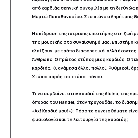
από καρδιάς σκηνική συνομιλία με τη διεθνώς
Μυρτώ Παπαθανασίου. Στο πιάνο ο Δημήτρης Θ
Η επίδραση της ιατρικής επιστήμης στη ζωή μ
της μουσικής στο συναίσθημά μας. Επιστήμη κα
ελπίζουν, με τρόπο διαφορετικό, αλλά έχοντας 
Άνθρωπο. Ο πρώτος χτύπος μιας καρδιάς. Ο τε
καρδιάς. Κι ανάμεσα άλλοι πολλοί. Ρυθμικοί, άρ
Χτύποι χαράς και χτύποι πόνου.
Τι να συμβαίνει στην καρδιά της Alcina, της η
όπερας του Handel, όταν τραγουδάει το διάσημο
«Αχ! Καρδιά μου!»); Πόσο τα συναισθήματα είνα
φυσιολογία και τη λειτουργία της καρδιάς;