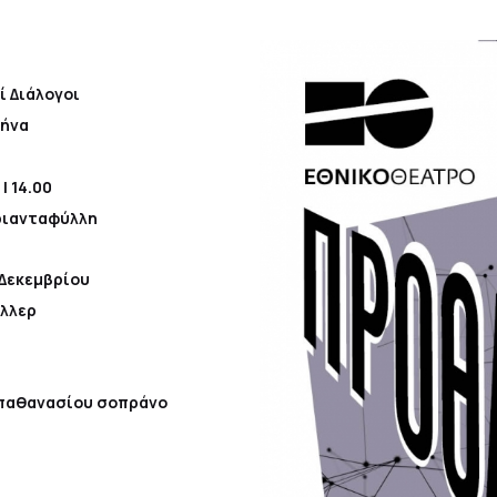
ί Διάλογοι
μήνα
| 14.00
ριανταφύλλη
 Δεκεμβρίου
ίλλερ
απαθανασίου σοπράνο