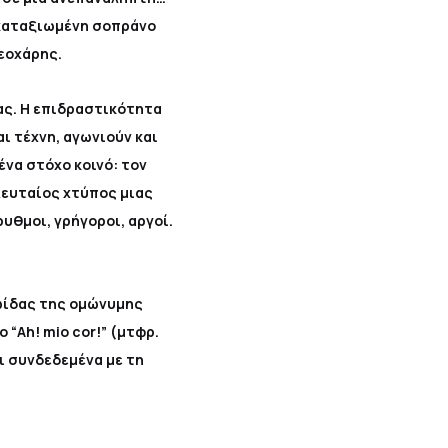
 καταξιωμένη σοπράνο
εοχάρης.
ας. Η επιδραστικότητα
ι τέχνη, αγωνιούν και
ένα στόχο κοινό: τον
λευταίος χτύπος μιας
ρυθμοι, γρήγοροι, αργοί.
ρωίδας της ομώνυμης
 “Ah! mio cor!” (μτφρ.
ι συνδεδεμένα με τη