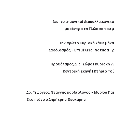
Διεπιστημονικοί Διακαλλιτεχνικο
με κέντρο τη Γλώσσα του 
Την πρώτη Κυριακή κάθε μήνα 
Σχεδιασμός – Επιμέλεια: Νατάσα Τ
Προθάλαμος Δ' 3: Σώμα | Κυριακή 7
Κεντρική Σκηνή | Κτήριο Τσ
Δρ. Γεώργιος Ντάγγας καρδιολόγος – Μυρτώ Π
Στο πιάνο ο Δημήτρης Θεοχάρης