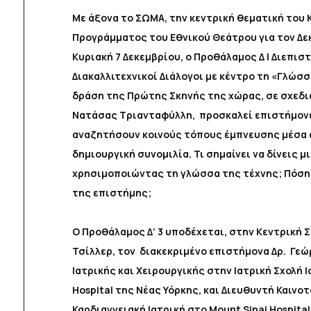
Με άξονα το ΣΩΜΑ, την κεντρική θεματική του 
Προγράμματος του Εθνικού Θεάτρου για τον Δεκ
Κυριακή 7 Δεκεμβρίου, ο Προθάλαμος Δ | Διεπισ
Διακαλλιτεχνικοί Διάλογοι με κέντρο τη «Γλώσσ
δράση της Πρώτης Σκηνής της χώρας, σε σχεδι
Νατάσας Τριανταφύλλη, προσκαλεί επιστήμονες
αναζητήσουν κοινούς τόπους έμπνευσης μέσα 
δημιουργική συνομιλία. Τι σημαίνει να δίνεις μ
χρησιμοποιώντας τη γλώσσα της τέχνης; Πόση 
της επιστήμης;
Ο Προθάλαμος Δ’ 3 υποδέχεται, στην Κεντρική 
Τσίλλερ, τον διακεκριμένο επιστήμονα Δρ. Γεώ
Ιατρικής και Χειρουργικής στην Ιατρική Σχολή I
Hospital της Νέας Υόρκης, και Διευθυντή Καινο
Καρδιαγγειακή Ιατρική στο Mount Sinai Hospita