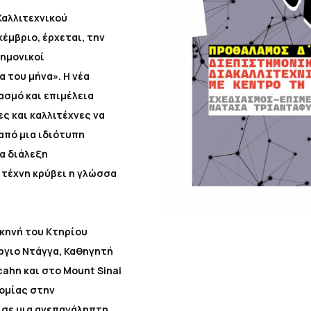
Καλλιτεχνικού
έμβριο, έρχεται, την
τημονικοί
α του μήνα». Η νέα
ασμό και επιμέλεια
 και καλλιτέχνες να
από μια ιδιότυπη
ια διάλεξη
τέχνη κρύβει η γλώσσα
Σκηνή του Κτηρίου
ργιο Ντάγγα, Καθηγητή
cahn και στο Mount Sinai
τομίας στην
l σε μια ανεπανάληπτη…