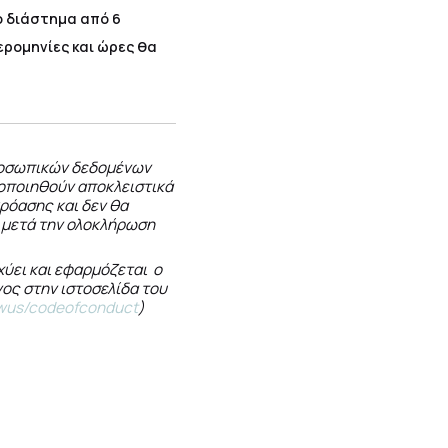
ο διάστημα από 6
μερομηνίες και ώρες θα
ροσωπικών δεδομένων
μοποιηθούν αποκλειστικά
κρόασης και δεν θα
 μετά την ολοκλήρωση
χύει και εφαρμόζεται ο
ος στην ιστοσελίδα του
owus/codeofconduct
)