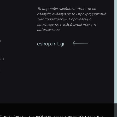
Τα παραπάνω ωράρια υπόκεινται σε
αλλαγές, ανάλογα με τον προγραμματισμό
των παραστάσεων. Παρακαλούμε
επικοινωνήστε τηλεφωνικά πριν την
επίσκεψή σας.
ν
eshop.n-t.gr
λη»
»
αφημίσεων και την ανάλυση της επισκεψιμότητας μας.