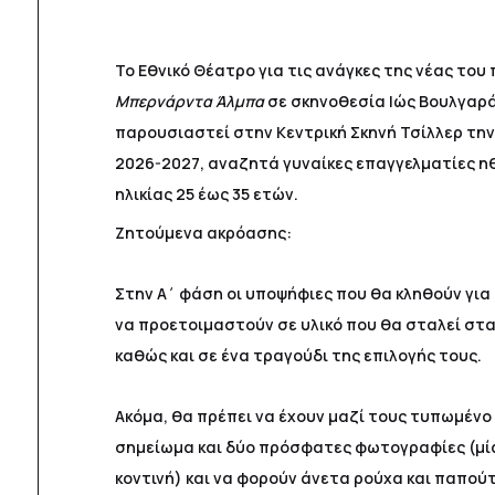
Το Εθνικό Θέατρο για τις ανάγκες της νέας το
Μπερνάρντα Άλμπα
σε σκηνοθεσία Ιώς Βουλγαρά
παρουσιαστεί στην Κεντρική Σκηνή Τσίλλερ την
2026-2027, αναζητά γυναίκες επαγγελματίες η
ηλικίας 25 έως 35 ετών.
Ζητούμενα ακρόασης:
Στην Α΄ φάση οι υποψήφιες που θα κληθούν για
να προετοιμαστούν σε υλικό που θα σταλεί στα
καθώς και σε ένα τραγούδι της επιλογής τους.
Ακόμα, θα πρέπει να έχουν μαζί τους τυπωμένο
σημείωμα και δύο πρόσφατες φωτογραφίες (μία
κοντινή) και να φορούν άνετα ρούχα και παπούτ