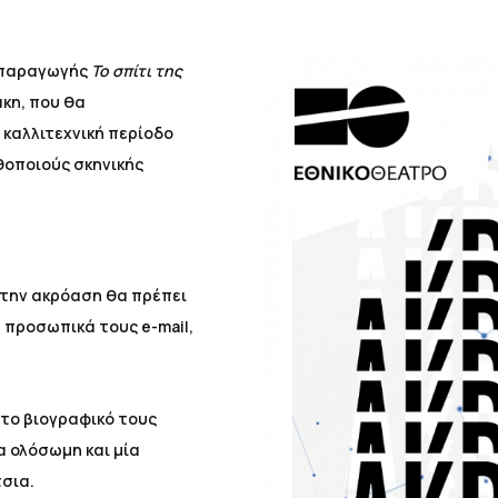
υ παραγωγής
Το σπίτι της
κη, που θα
 καλλιτεχνική περίοδο
θοποιούς σκηνικής
 την ακρόαση θα πρέπει
 προσωπικά τους e-mail,
 το βιογραφικό τους
 ολόσωμη και μία
σια.