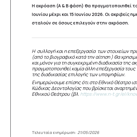
Η ακρόαση (Α & Β φάση) θα πραγματοποιηθεί τ
Ιουνίου μέχρι και 15 Ιουνίου 2026. Οι ακριβείς η
σταλούν σε όσους επιλεγούν στην ακρόαση.
Η συλλογή και η επεξεργασία των στοιχείων π
(από το βιογραφικό κατά την αίτηση ) θα χρησι
και μόνον για τη συγκεκριμένη διαδικασία της α
πραγματοποιηθεί καμία άλλη επεξεργασία τους
της διαδικασίας επιλογής των υποψηφίων.
Ενημερώνουμε επίσης ότι στο Εθνικό Θέατρο ισ
Κώδικας Δεοντολογίας που βρίσκεται αναρτημέν
Εθνικού Θεάτρου (βλ.
https://www.n-t.gr/el/kn
Τελευταία ενημέρωση:
21/05/2026