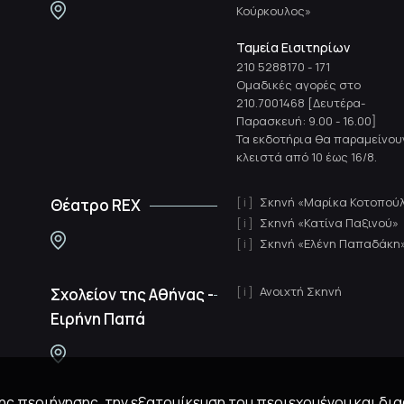
Κούρκουλος»
Ταμεία Εισιτηρίων
210 5288170
-
171
Ομαδικές αγορές στο
210.7001468 [Δευτέρα-
Παρασκευή: 9.00 - 16.00]
Τα εκδοτήρια θα παραμείνου
κλειστά από 10 έως 16/8.
Σκηνή «Μαρίκα Κοτοπού
Θέατρο REX
Σκηνή «Κατίνα Παξινού»
Σκηνή «Ελένη Παπαδάκη
Ανοιχτή Σκηνή
Σχολείον της Αθήνας -
Ειρήνη Παπά
 της περιήγησης, την εξατομίκευση του περιεχομένου και δι