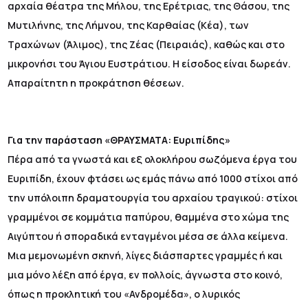
αρχαία θέατρα της Μήλου, της Ερέτριας, της Θάσου, της
Μυτιλήνης, της Λήμνου, της Καρθαίας (Κέα), των
Τραχώνων (Άλιμος), της Ζέας (Πειραιάς), καθώς και στο
μικρονήσι του Άγιου Ευστράτιου. Η είσοδος είναι δωρεάν.
Απαραίτητη η προκράτηση θέσεων.
Για την παράσταση «ΘΡΑΥΣΜΑΤΑ: Ευριπίδης»
Πέρα από τα γνωστά και εξ ολοκλήρου σωζόμενα έργα του
Ευριπίδη, έχουν φτάσει ως εμάς πάνω από 1000 στίχοι από
την υπόλοιπη δραματουργία του αρχαίου τραγικού: στίχοι
γραμμένοι σε κομμάτια παπύρου, θαμμένα στο χώμα της
Αιγύπτου ή σποραδικά ενταγμένοι μέσα σε άλλα κείμενα.
Μια μεμονωμένη σκηνή, λίγες διάσπαρτες γραμμές ή και
μια μόνο λέξη από έργα, εν πολλοίς, άγνωστα στο κοινό,
όπως η προκλητική του «Ανδρομέδα», ο λυρικός