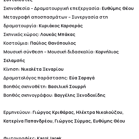
Σκηνοθεσία – Δραματουργική επεξεργασία:
Ευθύμης Θέου
Μεταγραφή αποσπασμάτων – Συνεργασία στη
δραματουργία:
Κυριάκος Καρσεράς
Σκηνικός χώρος
: Λουκάς Μπάκας
Κοστούμια:
Παύλος Θανόπουλος
Μουσική σύνθεση – Μουσική διδασκαλία
: Κορνήλιος
Σελαμσής
Κίνηση:
Νικολέτα Ξεναρίου
Δραματολόγος παράστασης:
Εύα Σαραγά
Βοηθός σκηνοθέτη:
Βασιλική Σουρρή
Βοηθός σκηνογράφου:
Βαγγέλης Ξενοδοχίδης
Ερμηνεύουν:
Γιώργος Κριθάρας, Ηλέκτρα Νικολούζου,
Κατερίνα Παπανδρέου, Γιώργος Σύρμας, Ευθύμης Θέου
Φωτογραφίες:
Karol Jarek