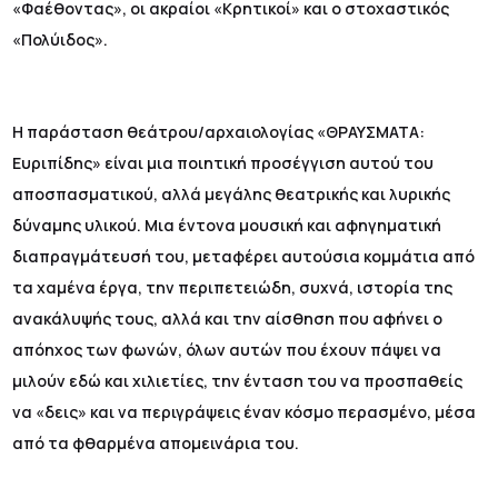
«Φαέθοντας», οι ακραίοι «Κρητικοί» και ο στοχαστικός
«Πολύιδος».
Η παράσταση θεάτρου/αρχαιολογίας «ΘΡΑΥΣΜΑΤΑ:
Ευριπίδης» είναι μια ποιητική προσέγγιση αυτού του
αποσπασματικού, αλλά μεγάλης θεατρικής και λυρικής
δύναμης υλικού. Μια έντονα μουσική και αφηγηματική
διαπραγμάτευσή του, μεταφέρει αυτούσια κομμάτια από
τα χαμένα έργα, την περιπετειώδη, συχνά, ιστορία της
ανακάλυψής τους, αλλά και την αίσθηση που αφήνει ο
απόηχος των φωνών, όλων αυτών που έχουν πάψει να
μιλούν εδώ και χιλιετίες, την ένταση του να προσπαθείς
να «δεις» και να περιγράψεις έναν κόσμο περασμένο, μέσα
από τα φθαρμένα απομεινάρια του.