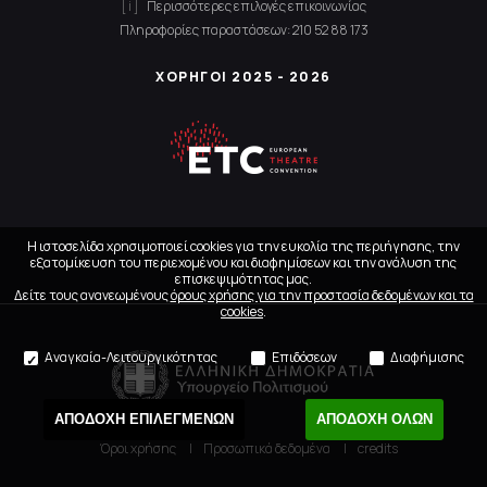
Περισσότερες επιλογές επικοινωνίας
Πληροφορίες παραστάσεων:
210 52 88 173
ΧΟΡΗΓΟΙ 2025 - 2026
Η ιστοσελίδα χρησιμοποιεί cookies για την ευκολία της περιήγησης, την
εξατομίκευση του περιεχομένου και διαφημίσεων και την ανάλυση της
επισκεψιμότητας μας.
Δείτε τους ανανεωμένους
όρους χρήσης για την προστασία δεδομένων και τα
cookies
.
Αναγκαία-Λειτουργικότητας
Επιδόσεων
Διαφήμισης
ΑΠΟΔΟΧΗ ΕΠΙΛΕΓΜΕΝΩΝ
ΑΠΟΔΟΧΗ ΟΛΩΝ
Όροι χρήσης
Προσωπικά δεδομένα
credits