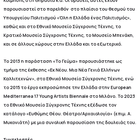
Κοίμησης στη Θηρασιά κ.α. Οι δράσεις αυτές έχουν
παρουσιαστεί στο παρελθόν στο πλαίσιο του θεσμού του
Υπουργείου Πολιτισμού «Όλη η Ελλάδα ένας Πολιτισμός»,
καθώς και στο Εθνικό Μουσείο Σύγχρονης Τέχνης, το
Κρατικό Μουσείο Σύγχρονης Τέχνης, το Μουσείο Μπενάκη,
και σε άλλους χώρους στην Ελλάδα και το εξωτερικό.
Το 2013 η παράσταση «Το Γεύμα» παρουσιάστηκε ως
τμήμα της έκθεσης «Εκ Νέου. Μια Νέα Γενιά Ελλήνων
Καλλιτεχνών», στο Εθνικό Μουσείο Σύγχρονης Τέχνης, ενώ
το 2015 το έργο εκπροσώπησε την Ελλάδα στην European
Mediterranea 17 Young Artists Biennale στο Μιλάνο. Το 2023
το Εθνικό Μουσείο Σύγχρονης Τέχνης εξέδωσε τον
κατάλογο «Ευθύμης Θέου. Θέατρο/Αρχαιολογία» (επιμ. Α.
Μυκονιάτη) με μια συνολική παρουσίαση της δουλειάς του.
Συντελεστές