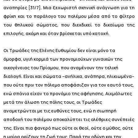
αναπηρίες [31/7]. Μια ξεχωριστή σκηνική ανάγνωση για τη
φρίκη και το παράλογο του πολέμου μέσα από το φίλτρο
του θηλυκού σώματος, που διεκδικεί το δικαίωμα της
επιλογής, ακόμη και όταν βρίσκεται υπό κατοχή.
Οι Τρωάδες της Ελένης Ευθυμίου δεν είναι μόνο τα
όμορφα, υγιή κορμιά των προνομιούχων γυναικών της
οικογένειας του Πρίαμου, που αναμένουν την τελική
διαλογή. Είναι και σώματα –ανήλικα, ανάπηρα, ηλικιωμένα–
που ούτε πριν τον πόλεμο αποφάσιζαν για τον εαυτό τους,
ενώ σπάνια είχαν το προνόμιο της αφήγησης. Αιχμάλωτες
μετά την άλωση της πόλης τους, οι Τρωάδες
αναμετρώνται με τις ευθύνες τους, ενώ η σιωπηρή
αποδοχή του πολέμου αποκαλύπτει τις ολέθριες συνέπειές
της. Είναι πια φανερό πως ούτε οι θεοί, ούτε ο μύθος, ούτε
η μοίρα ορίζουν τη ζωή τους. Παρά την οδύνη και την