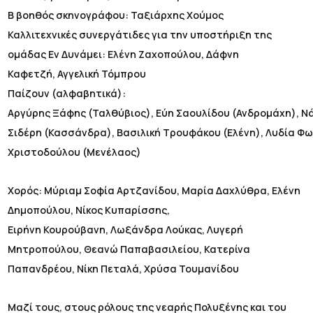
Β βοηθός σκηνογράφου: Ταξιάρχης Χούμος
Καλλιτεχνικές συνεργάτιδες για την υποστήριξη της
ομάδας Εν Δυνάμει: Ελένη Ζαχοπούλου, Δάφνη
Καφετζή, Αγγελική Τόμπρου
Παίζουν (αλφαβητικά):
Αργύρης Ξάφης (Ταλθύβιος), Εύη Σαουλίδου (Ανδρομάχη), Ν
Σιδέρη (Κασσάνδρα), Βασιλική Τρουφάκου (Ελένη), Λυδία Φ
Χριστοδούλου (Μενέλαος)
Χορός: Μύριαμ Σοφία Αρτζανίδου, Μαρία Δαχλύθρα, Eλένη
Δημοπούλου, Νίκος Κυπαρίσσης,
Ειρήνη Κουρούβανη, Λωξάνδρα Λούκας, Λυγερή
Μητροπούλου, Θεανώ Παπαβασιλείου, Κατερίνα
Παπανδρέου, Νίκη Πεταλά, Χρύσα Τουμανίδου
Μαζί τους, στους ρόλους της νεαρής Πολυξένης και του