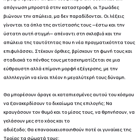
απόγνωση μπροστά στην καταστροφή, οι Τρωάδες
βιώνουν την απώλεια, μα δεν παραδίδονται. Οι λέξεις
γίνονται τα όπλα της αντίστασής τους —έστω και την
ύστατη αυτή στιγμή— απέναντι στη σκλαβιά και την
απώλεια της ταυτότητας που η νέα πραγματικότητα τους
επιφυλάσσει. Στέκουν όρθιες, βρίσκουν τη φωνή τους και
σταδιακά το πένθος τους μετασχηματίζεται σε μια
εύθραυστη αλλά επίμονη μορφή εξέγερσης, με την
αλληλεγγύη να είναι πλέον η μεγαλύτερή τους δύναμη.
Θα μπορέσουν άραγε οι καταπιεσμένες αυτού του κόσμου
να ξανακερδίσουν το δικαίωμα της επιλογής; Να
κραυγάσουν τον θυμό και το μίσος τους, να θρηνήσουν, να
γελάσουν μες στο χάος και το
αδιέξοδο; Θα επαναοικειοποιηθούν ποτέ οι γυναίκες της
Τροίας τα σώματά τους;