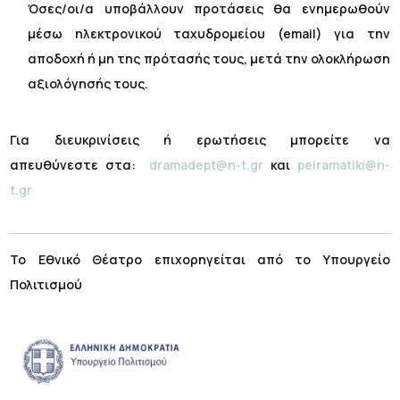
Όσες/οι/α υποβάλλουν προτάσεις θα ενημερωθούν
μέσω ηλεκτρονικού ταχυδρομείου (email) για την
αποδοχή ή μη της πρότασής τους, μετά την ολοκλήρωση
αξιολόγησής τους.
Για διευκρινίσεις ή ερωτήσεις μπορείτε να
απευθύνεστε στα:
dramadept@n-t.gr
και
peiramatiki@n-
t.gr
Το Εθνικό Θέατρο επιχορηγείται από το Υπουργείο
Πολιτισμού