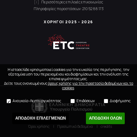
Περισσότερες επιλογές επικοινωνίας
Πληροφορίες παραστάσεων:
210 52 88 173
ΧΟΡΗΓΟΙ 2025 - 2026
Η ιστοσελίδα χρησιμοποιεί cookies για την ευκολία της περιήγησης, την
εξατομίκευση του περιεχομένου και διαφημίσεων και την ανάλυση της
επισκεψιμότητας μας.
Δείτε τους ανανεωμένους
όρους χρήσης για την προστασία δεδομένων και τα
cookies
.
Αναγκαία-Λειτουργικότητας
Επιδόσεων
Διαφήμισης
ΑΠΟΔΟΧΗ ΕΠΙΛΕΓΜΕΝΩΝ
ΑΠΟΔΟΧΗ ΟΛΩΝ
Όροι χρήσης
Προσωπικά δεδομένα
credits