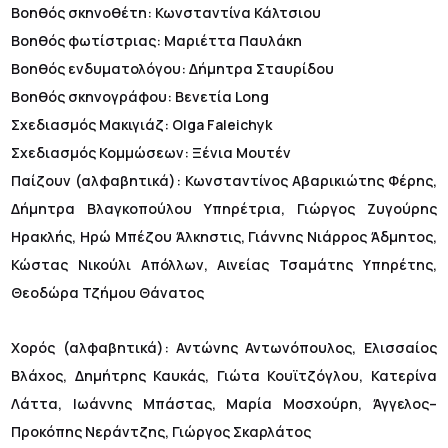
Βοηθός σκηνοθέτη: Κωνσταντίνα Κάλτσιου
Βοηθός φωτίστριας: Μαριέττα Παυλάκη
Βοηθός ενδυματολόγου: Δήμητρα Σταυρίδου
Βοηθός σκηνογράφου: Βενετία Long
Σχεδιασμός Μακιγιάζ: Olga Faleichyk
Σχεδιασμός Κομμώσεων: Ξένια Μουτέν
Παίζουν (αλφαβητικά): Κωνσταντίνος Αβαρικιώτης Φέρης,
Δήμητρα Βλαγκοπούλου Υπηρέτρια, Γιώργος Ζυγούρης
Ηρακλής, Ηρώ Μπέζου Άλκηστις, Γιάννης Νιάρρος Άδμητος,
Κώστας Νικούλι Απόλλων, Αινείας Τσαμάτης Υπηρέτης,
Θεοδώρα Τζήμου Θάνατος
Χορός (αλφαβητικά): Αντώνης Αντωνόπουλος, Ελισσαίος
Βλάχος, Δημήτρης Καυκάς, Γιώτα Κουϊτζόγλου, Κατερίνα
Λάττα, Ιωάννης Μπάστας, Μαρία Μοσχούρη, Άγγελος–
Προκόπης Νεράντζης, Γιώργος Σκαρλάτος