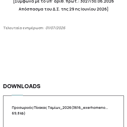
[Σύμφωνα με το υπ’ αριθ. πρωτ.: 3027/30.06.2026
Απόσπασμα του Δ.Σ. της 29 ης Ιουνίου 2026]
Τελευταία ενημέρωση:
01/07/2026
DOWNLOADS
Προσωρινός Πίνακας Ταμίων_2026
(3616_exerhomeno...
69,8 kb)