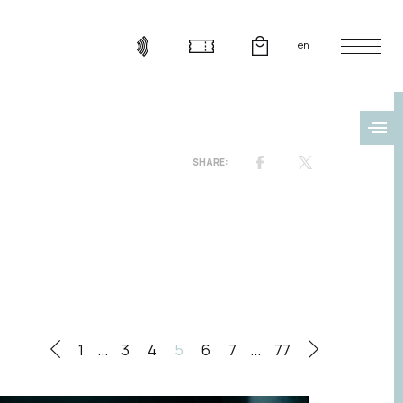
en
1
...
3
4
5
6
7
...
77