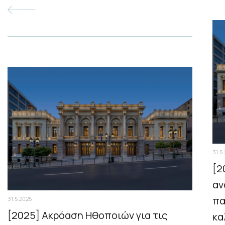
31.5
[2
αν
πα
31.5.2025
[2025] Ακρόαση Ηθοποιών για τις
κα