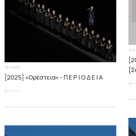
13.5
[2
08.5.2025
[Σ
[2025] «Ορέστεια» - Π Ε Ρ Ι Ο Δ Ε Ι Α