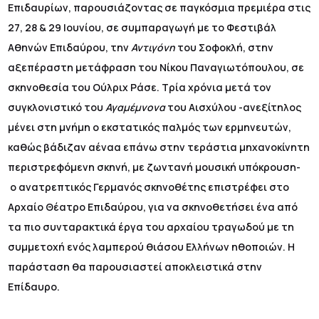
Επιδαυρίων, παρουσιάζοντας σε παγκόσμια πρεμιέρα στις
27, 28 & 29 Ιουνίου, σε συμπαραγωγή με το Φεστιβάλ
Αθηνών Επιδαύρου, την
Αντιγόνη
του Σοφοκλή, στην
αξεπέραστη μετάφραση του Νίκου Παναγιωτόπουλου, σε
σκηνοθεσία του Ούλριχ Ράσε. Τρία χρόνια μετά τον
συγκλονιστικό του
Αγαμέμνονα
του Αισχύλου -ανεξίτηλος
μένει στη μνήμη ο εκστατικός παλμός των ερμηνευτών,
καθώς βάδιζαν αέναα επάνω στην τεράστια μηχανοκίνητη
περιστρεφόμενη σκηνή, με ζωντανή μουσική υπόκρουση-
ο ανατρεπτικός Γερμανός σκηνοθέτης επιστρέφει στο
Αρχαίο Θέατρο Επιδαύρου, για να σκηνοθετήσει ένα από
τα πιο συνταρακτικά έργα του αρχαίου τραγωδού με τη
συμμετοχή ενός λαμπερού θιάσου Ελλήνων ηθοποιών. Η
παράσταση θα παρουσιαστεί αποκλειστικά στην
Επίδαυρο.