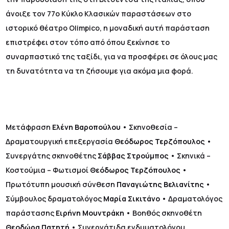
άνοιξε τον 77ο Κύκλο Κλασικών παραστάσεων στο
ιστορικό θέατρο Olimpico, η μοναδική αυτή παράσταση
επιστρέφει στον τόπο από όπου ξεκίνησε το
συναρπαστικό της ταξίδι, για να προσφέρει σε όλους μας
τη δυνατότητα να τη ζήσουμε για ακόμα μια φορά.
Μετάφραση
Ελένη Βαροπούλου
• Σκηνοθεσία –
Δραματουργική επεξεργασία
Θεόδωρος Τερζόπουλος
•
Συνεργάτης σκηνοθέτης
Σάββας Στρούμπος
• Σκηνικά –
Κοστούμια – Φωτισμοί
Θεόδωρος Τερζόπουλος
•
Πρωτότυπη μουσική σύνθεση
Παναγιώτης Βελιανίτης
•
Σύμβουλος δραματολόγος
Μαρία Σικιτάνο
• Δραματολόγος
παράστασης
Ειρήνη
Μουντράκη
•
Βοηθός σκηνοθέτη
Θεοδώρα Πατητή
• Συνεργάτιδα ενδυματολόγου