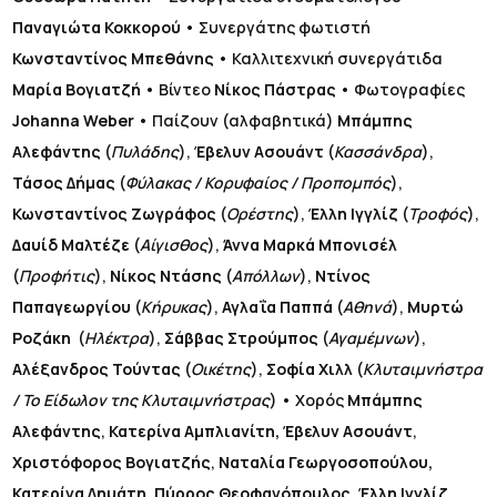
Παναγιώτα Κοκκορού
• Συνεργάτης φωτιστή
Κωνσταντίνος Μπεθάνης
• Καλλιτεχνική συνεργάτιδα
Μαρία Βογιατζή
• Βίντεο
Νίκος Πάστρας
• Φωτογραφίες
Johanna
Weber
•
Παίζουν
(αλφαβητικά)
Μπάμπης
Αλεφάντης
(
Πυλάδης
),
Έβελυν Ασουάντ
(
Κασσάνδρα
),
Τάσος Δήμας
(
Φύλακας / Κορυφαίος / Προπομπός
),
Κωνσταντίνος Ζωγράφος
(
Ορέστης
),
Έλλη Ιγγλίζ
(
Τροφός
),
Δαυίδ Μαλτέζε
(
Αίγισθος
),
Άννα Μαρκά Μπονισέλ
(
Προφήτις
),
Νίκος Ντάσης
(
Απόλλων
),
Ντίνος
Παπαγεωργίου
(
Κήρυκας
),
Αγλαΐα Παππά
(
Αθηνά
),
Μυρτώ
Ροζάκη
(
Ηλέκτρα
),
Σάββας Στρούμπος
(
Αγαμέμνων
),
Αλέξανδρος Τούντας
(
Οικέτης
),
Σοφία Χιλλ
(
Κλυταιμνήστρα
/ Το Είδωλον της Κλυταιμνήστρας
) • Χορός
Μπάμπης
Αλεφάντης
,
Κατερίνα Αμπλιανίτη,
Έβελυν Ασουάντ
,
Χριστόφορος Βογιατζής
,
Ναταλία Γεωργοσοπούλου,
Κατερίνα Δημάτη, Πύρρος Θεοφανόπουλος
,
Έλλη Ιγγλίζ
,