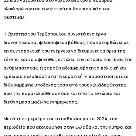
22 & 23 Αυγούστου στο Αρχαίο Θέατρο Επιδαύρου,
ολοκληρώνοντας τον φετινό επιδαύριο κύκλο του
Φεστιβάλ.
Η
Ορέστεια
του Τερζόπουλου συνιστά ένα έργο
διανοητικού και φιλοσοφικού βάθους, που κατορθώνει με
τη συνταρακτική του ενέργεια να διευρύνει τα όρια της
τέχνης, και να αφηγηθεί, εντέλει, την ιστορία της ίδιας της
ανθρωπότητας. Ως πράξη αδιαμφισβήτητα πολιτική και
εμπειρία πολυδιάστατα πνευματική, η παράσταση έτυχε
διθυραμβικής υποδοχής τόσο από τους χιλιάδες θεατές
που την παρακολούθησαν όσο και από τα εγχώρια και
διεθνή μέσα μαζικής ενημέρωσης.
Μετά την πρεμιέρα της στην Επίδαυρο το 2024, την
περιοδεία που ακολούθησε στην Ελλάδα και την Κύπρο, και
την παρουσίασή της στη Βιτσέντσα της Ιταλίας, όπου