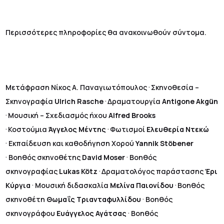
Περισσότερες πληροφορίες θα ανακοινωθούν σύντομα.
.
Μετάφραση Νίκος Α. Παναγιωτόπουλος
Σκηνοθεσία –
.
Σκηνογραφία
Ulrich Rasche
Δραματουργία
Antigone Akgün
.
Μουσική – Σχεδιασμός ήχου
Alfred Brooks
.
.
Κοστούμια
Άγγελος Μέντης
Φωτισμοί
Ελευθερία Ντεκώ
.
Εκπαίδευση και καθοδήγηση Χορού
Yannik Stöbener
.
.
Βοηθός σκηνοθέτης
David Moser
Βοηθός
.
σκηνογραφίας
Lukas Kötz
Δραματολόγος παράστασης
Έρι
.
.
Κύργια
Μουσική διδασκαλία
Μελίνα Παιονίδου
Βοηθός
.
σκηνοθέτη
Θωμαΐς Τριανταφυλλίδου
Βοηθός
.
σκηνογράφου
Ευάγγελος Αγάτσας
Βοηθός