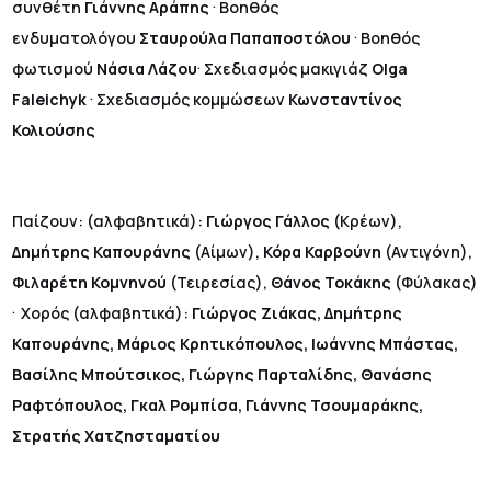
.
συνθέτη
Γιάννης Αράπης
Βοηθός
.
ενδυματολόγου
Σταυρούλα Παπαποστόλου
Βοηθός
.
φωτισμού
Νάσια Λάζου
Σχεδιασμός μακιγιάζ
Olga
.
Faleichyk
Σχεδιασμός κομμώσεων
Κωνσταντίνος
Κολιούσης
Παίζουν: (αλφαβητικά):
Γιώργος Γάλλος
(Κρέων),
Δημήτρης Καπουράνης
(Αίμων),
Κόρα Καρβούνη
(Αντιγόνη),
Φιλαρέτη Κομνηνού
(Τειρεσίας),
Θάνος Τοκάκης
(Φύλακας)
.
Χορός (αλφαβητικά):
Γιώργος Ζιάκας, Δημήτρης
Καπουράνης, Μάριος Κρητικόπουλος, Ιωάννης Μπάστας,
Βασίλης Μπούτσικος, Γιώργης Παρταλίδης, Θανάσης
Ραφτόπουλος, Γκαλ Ρομπίσα, Γιάννης Τσουμαράκης,
Στρατής Χατζησταματίου