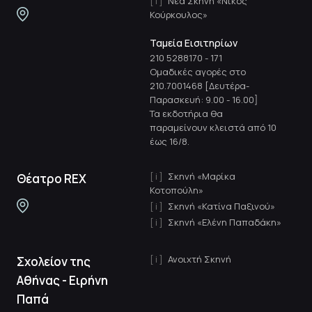
Νέα Σκηνή «Νίκος
Κούρκουλος»
Ταμεία Εισιτηρίων
210 5288170
-
171
Ομαδικές αγορές στο
210.7001468 [Δευτέρα-
Παρασκευή: 9.00 - 16.00]
Τα εκδοτήρια θα
παραμείνουν κλειστά από 10
έως 16/8.
Σκηνή «Μαρίκα
Θέατρο REX
Κοτοπούλη»
Σκηνή «Κατίνα Παξινού»
Σκηνή «Ελένη Παπαδάκη»
Ανοιχτή Σκηνή
Σχολείον της
Αθήνας - Ειρήνη
Παπά