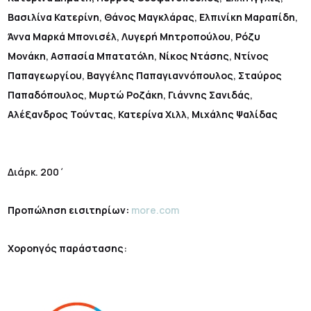
Βασιλίνα Κατερίνη
,
Θάνος Μαγκλάρας
,
Ελπινίκη Μαραπίδη
,
Άννα Μαρκά Μπονισέλ
,
Λυγερή Μητροπούλου
,
Ρόζυ
Μονάκη
,
Ασπασία Μπατατόλη
,
Νίκος Ντάσης
,
Ντίνος
Παπαγεωργίου
,
Βαγγέλης Παπαγιαννόπουλος
,
Σταύρος
Παπαδόπουλος
,
Μυρτώ Ροζάκη
,
Γιάννης Σανιδάς
,
Αλέξανδρος Τούντας
,
Κατερίνα Χιλλ
,
Μιχάλης Ψαλίδας
Διάρκ. 200΄
Προπώληση εισιτηρίων:
more.com
Χοροηγός παράστασης
: