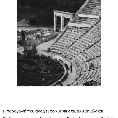
Η παραγωγή που ανοίγει το 70ο Φεστιβάλ Αθηνών και