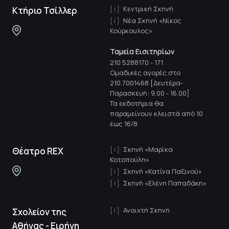
Κεντρική Σκηνή
Κτήριο Τσίλλερ
Νέα Σκηνή «Νίκος
Κούρκουλος»
Ταμεία Εισιτηρίων
210 5288170
-
171
Ομαδικές αγορές στο
210.7001468 [Δευτέρα-
Παρασκευή: 9.00 - 16.00]
Τα εκδοτήρια θα
παραμείνουν κλειστά από 10
έως 16/8.
Σκηνή «Μαρίκα
Θέατρο REX
Κοτοπούλη»
Σκηνή «Κατίνα Παξινού»
Σκηνή «Ελένη Παπαδάκη»
Ανοιχτή Σκηνή
Σχολείον της
Αθήνας - Ειρήνη