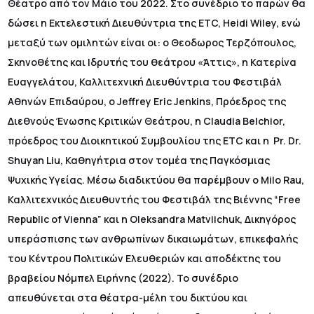
Θέατρο από τον Μάιο του 2022. Στο συνέδριο το παρών θα
δώσει η Εκτελεστική Διευθύντρια της ETC, Heidi Wiley, ενώ
μεταξύ των ομιλητών είναι οι: ο Θεοδωρος Τερζόπουλος,
Σκηνοθέτης και Ιδρυτής του θεάτρου «Άττις», η Κατερίνα
Ευαγγελάτου, Καλλιτεχνική Διευθύντρια του Φεστιβάλ
Αθηνών Επιδαύρου, ο Jeffrey Eric Jenkins, Πρόεδρος της
Διεθνούς Ένωσης Κριτικών Θεάτρου, η Claudia Belchior,
πρόεδρος του Διοικητικού Συμβουλίου της ETC και η Pr. Dr.
Shuyan Liu, Καθηγήτρια στον τομέα της Παγκόσμιας
Ψυχικής Υγείας. Μέσω διαδικτύου θα παρέμβουν ο Milo Rau,
Καλλιτεχνικός Διευθυντής του Φεστιβάλ της Βιέννης “Free
Republic of Vienna” και η Oleksandra Matviichuk, Δικηγόρος
υπεράσπισης των ανθρωπίνων δικαιωμάτων, επικεφαλής
του Κέντρου Πολιτικών Ελευθεριών και αποδέκτης του
βραβείου Νόμπελ Ειρήνης (2022). Το συνέδριο
απευθύνεται στα θέατρα-μέλη του δικτύου και