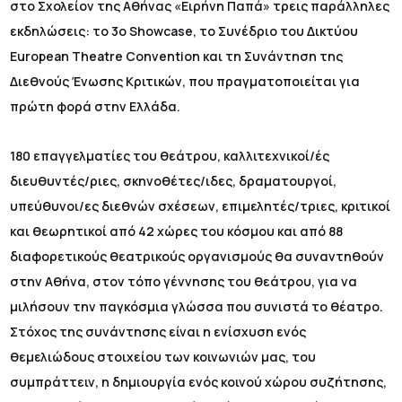
στο Σχολείον της Αθήνας «Ειρήνη Παπά» τρεις παράλληλες
εκδηλώσεις: το 3ο Showcase, το Συνέδριο του Δικτύου
European Theatre Convention και τη Συνάντηση της
Διεθνούς Ένωσης Κριτικών, που πραγματοποιείται για
πρώτη φορά στην Ελλάδα.
180 επαγγελματίες του θεάτρου, καλλιτεχνικοί/ές
διευθυντές/ριες, σκηνοθέτες/ιδες, δραματουργοί,
υπεύθυνοι/ες διεθνών σχέσεων, επιμελητές/τριες, κριτικοί
και θεωρητικοί από 42 χώρες του κόσμου και από 88
διαφορετικούς θεατρικούς οργανισμούς θα συναντηθούν
στην Αθήνα, στον τόπο γέννησης του θεάτρου, για να
μιλήσουν την παγκόσμια γλώσσα που συνιστά το θέατρο.
Στόχος της συνάντησης είναι η ενίσχυση ενός
θεμελιώδους στοιχείου των κοινωνιών μας, του
συμπράττειν, η δημιουργία ενός κοινού χώρου συζήτησης,